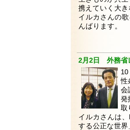
携えていく大き
イルカさんの歌
んばります。
2月2日 外務
1
性
会
発
取
イルカさんは、
する公正な世界