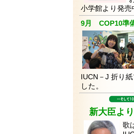
小学館より発売
9月 COP10準
IUCN－J 折
した。
新大臣よ
歌