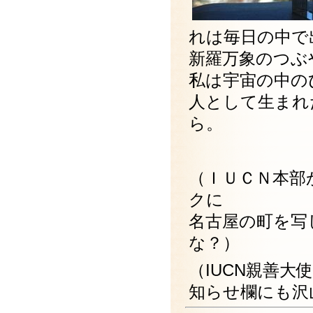
れは毎日の中で
新羅万象のつぶ
私は宇宙の中の
人として生まれ
ら。
（ＩＵＣＮ本部
クに
名古屋の町を写
な？）
（IUCN親善
知らせ欄にも沢