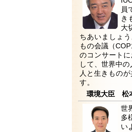
I
員
き
大
ちあいましょう
もの会議（CO
のコンサートに
して、世界中の
人と生きものが
す。
環境大臣 松本
世
多
い