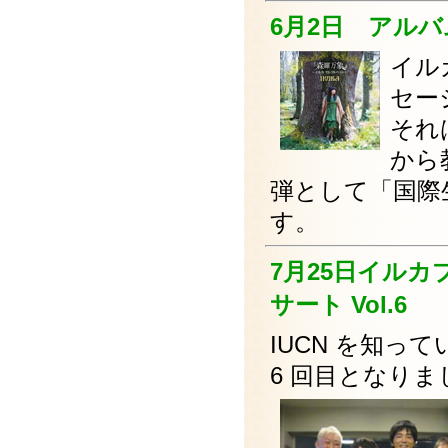
6月2日 アル
イル
セー
それ
から
弾として「国際
す。
7月25日イルカプ
サート Vol.6
IUCN を知
6 回目となりま