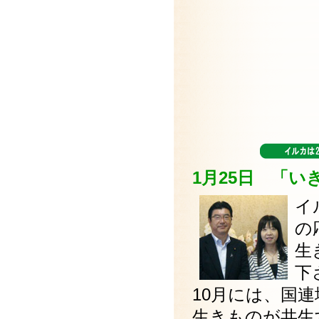
1月25日 「
イ
の
生
下
10月には、国
生きものが共生