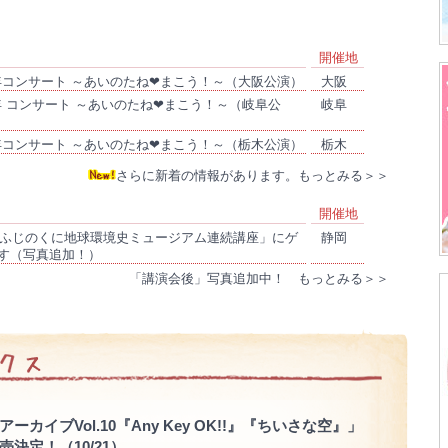
開催地
周年コンサート ～あいのたね❤まこう！～（大阪公演）
大阪
周年 コンサート ～あいのたね❤まこう！～（岐阜公
岐阜
周年コンサート ～あいのたね❤まこう！～（栃木公演）
栃木
さらに新着の情報があります。もっとみる＞＞
開催地
26ふじのくに地球環境史ミュージアム連続講座」にゲ
静岡
す（写真追加！）
「講演会後」写真追加中！ もっとみる＞＞
カイブVol.10『Any Key OK!!』『ちいさな空』」
売決定！（10/21）