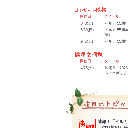
開催日
タイトル
8/ 8(土)
イルカ 55
8/30(日)
イルカ 55
演）
9/ 5(土)
イルカ 55
開催日
タイトル
4/25(土)
静岡県「20
スト出演しま
速報！「イルカアー
（CD2枚組）発