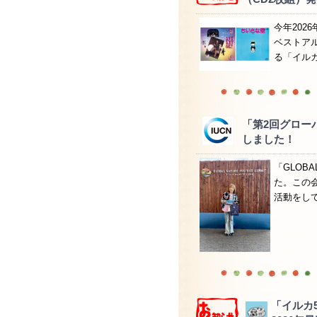
今年202
ベストア
る「イルカアー
「第2回グロー
しました！
「GLOBA
た。この
活動をしてい
「イルカ