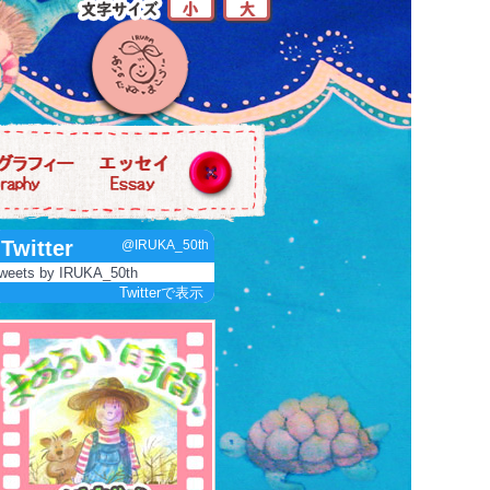
Twitter
@IRUKA_50th
weets by IRUKA_50th
Twitterで表示