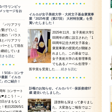
0パラリンピッ
メッセージをお
イルカが女子美術大学・大村文子基金褒賞事
業「2025年度（第27回） 大村特別賞」を受
賞いたしました！
、「バリアフリ
を繋げていこ
2025年11月、女子美術大学1
京都の「パラス
00周年の際に設立された「1
興とバリアフリ
00周年記念大村文子基金」
ンバーとして現在
褒賞事業の授賞式が開催さ
を継続していま
れました。この基金では、
..続きを読む
女子美術大学の名誉理事長
でもあるノーベル生理学・
医学賞を受賞した...
...続きを読む
！5/16～コンサ
年最新「イルカ
ズ」のご紹介！
訃報のお知らせ。イルカパパ・保坂俊雄97
5周年 コンサート
歳 逝去いたしました。
ね❤まこう！～」
初日がまもなく
謹啓秋も深まって参りまし
初日2026/5/1
た。大変急なご報告ではご
ロビーにて販売