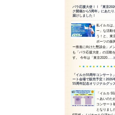
パラ応援大使！！「東京202
ク開催から5周年」にあたり
届けしました！
私イルカは
ー」な活動
う！と、東
ポーツの振
ー推進に向けた懇談会」メ
も「パラ応援大使」の活動
す。 今年は「東京2020...
.
「イルカ55周年コンサート」
ート会場で販売予定！2026
55周年記念オリジナルグッ
「イルカ 5
～あいのた
コンサート
となりました！
6茨城・ノバホール公演から