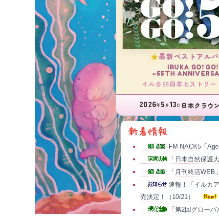
最新ベストアル
IRUKA GO! GO!
~55TH ANNIVERS
イルカ55周年ヒストリー
2026
5
13
日本クラウ
年
月
日
FM NACK5「Ag
「日本自然保護大
「月刊終活WEB
速報！「イルカアーカ
売決定！（10/21）
「第2回グローバ