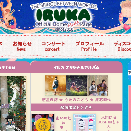
イ
ル
カ
オ
リ
ジ
ナ
ル
ア
ル
バ
ム
A
T
I
O
N
e Information
イルカ オリジナルアルバム
T
惑星日誌 ★ うたのこども ★ 原石時代
配信限定シングル
天翔ける
あいのた
JOSHIBIちゃ
ね
ん
♥
〜