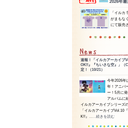
2026
「イルカ 
がまもなく
にて販売さ
速報！「イルカアーカイブVol.
OK!!』『ちいさな空』」（
定！（10/21）
今年2026
年！アニバ
ー！5月に
アルバムに
イルカアーカイブシリーズ
「イルカアーカイブVol.10『An
K!!』...
...続きを読む