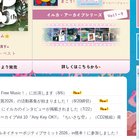
まこう!
ダンスバージョン〜
Vol.1～9
イルカ・アーカイブシリーズ
バム
ARY~
・ベスト
▸
詳しくはこちらから
ンより発売
e Free Music！」に出演します（8/6）
賞2026」の活動募集が始まりました！（8/20締切）
」にイルカのインタビューが掲載されました（7/22）
イブVol.10『Any Key OK!!』『ちいさな空』」（CD2枚組）発
ルネイチャーポジティブサミット2026」in熊本！に参加しました！