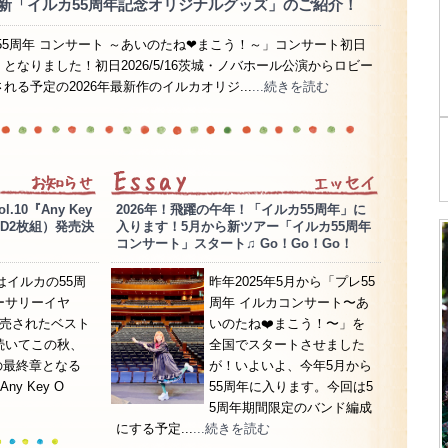
年最新「イルカ55周年記念オリジナルグッズ」のご紹介！
55周年 コンサート ～あいのたね❤まこう！～」コンサート初日
となりました！初日2026/5/16茨城・ノバホール公演からロビー
れる予定の2026年最新作のイルカオリジ...
...続きを読む
10『Any Key
2026年！飛躍の午年！「イルカ55周年」に
CD2枚組）発売決
入ります！5月から新ツアー「イルカ55周年
コンサート」スタート♫ Go！Go！Go！
年はイルカの55周
昨年2025年5月から「プレ55
ーサリーイヤ
周年 イルカコンサート〜あ
発売されたベスト
いのたね❤️まこう！〜」を
続いてこの秋、
全国でスタートさせました
の最終章となる
が！いよいよ、今年5月から
y Key O
55周年に入ります。今回は5
5周年期間限定のバンド編成
にする予定...
...続きを読む