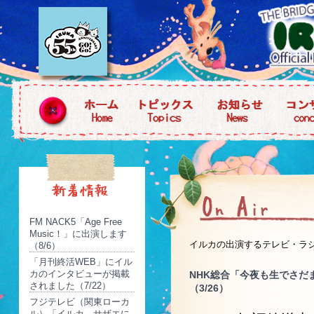
FM NACK5「Age Free
Music！」に出演します
イルカの出演するテレビ・ラ
（8/6）
「月刊終活WEB」にイル
カのインタビューが掲載
NHK総合「今夜も生でさだ
されました（7/22）
（3/26）
フジテレビ（関東ローカ
ル）「イルカ、サザエに