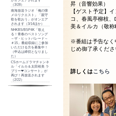
がオンエアされます
昇（音響効果）
（3/28）
【ゲスト予定】イ
南海放送ラジオ「俺の懐
メロリクエスト」「親守
コ、春風亭柳枝、D
歌を歌おう」がオンエア
されます（3/14ほか）
美＆イルカ（敬称
NHKBS/BSP4K「歌え
る！青春のベストソング
～ザ・ヒットパレード～
※番組は予告なく
＃15」番組収録にご参加
いただける方を募集中！
じめ御了承くださ
（申込は締切となりまし
た）
CSホームドラマチャンネ
ル「イルカ＆太田裕美 ラ
詳しくは
こちら
ブリー❤コンサート」が
再び！再放送されます
（2/22）