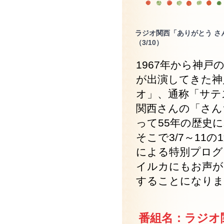
ラジオ関西「ありがとう さん
（3/10）
1967年から神
が出演してきた神
オ」、通称「サテ
関西さんの「さん
って55年の歴史
そこで3/7～1
による特別プログ
イルカにもお声が
することになりま
番組名：ラジオ