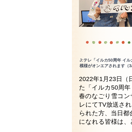
J:テレ「イルカ50周年 
模様がオンエアされます（3/
2022年1月23
た「イルカ50周年
春のなごり雪コンサ
レにてTV放送さ
られた方、当日都
になれる皆様は、