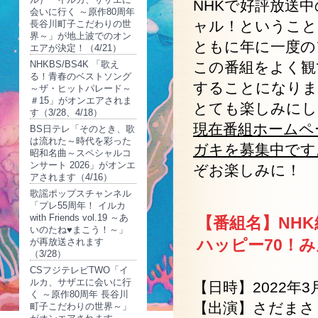
NHKで好評放送
会いに行く ～原作80周年
ャル！ということ
長谷川町子こだわりの世
界～」が地上波でのオン
ともに年に一度の
エアが決定！（4/21）
NHKBS/BS4K 「歌え
この番組をよく観
る！青春のベストソング
することになりま
～ザ・ヒットパレード～
＃15」がオンエアされま
とても楽しみにし
す（3/28、4/18）
現在番組ホームペ
BS日テレ「そのとき、歌
は流れた～時代を彩った
ガキを募集中です
昭和名曲～スペシャルコ
ンサート 2026」がオンエ
ぞお楽しみに！
アされます（4/16）
歌謡ポップスチャンネル
「プレ55周年！ イルカ
with Friends vol.19 ～あ
【番組名】NH
いのたね♥まこう！～」
ハッピー70！
が再放送されます
（3/28）
CSフジテレビTWO「イ
ルカ、サザエに会いに行
【日時】2022年3
く ～原作80周年 長谷川
【出演】さだまさ
町子こだわりの世界～」