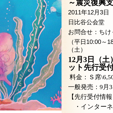
～震災復興
2011年12月3日
日比谷公会堂
お問合せ：ちけっと
（平日10:00～
（土）
12
月3日（土
ット先行受
料金：Ｓ席\6,5
一般発売：9月
【先行受付情報
・インターネ