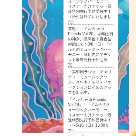
ュージックハーモニー」
リスナー向けチケット最
速特別先行予約受付中！
（受付は終了いたしまし
た）
速報！「イルカ with
Friends Vol.20」今年は初
の神奈川県開催！鎌倉芸
術館にて！3/8（日）「イ
ルカのミュージックハー
モニー」番組内にてチケ
ット最速先行予約も決
定！
「第51回ラジオ・チャリ
ティ・ミュージックソ
ン」今年もチャリティオ
ークションにイルカグッ
ズを出品中♪
「イルカ with Friends
Vol.19」！「イルカのミ
ュージックハーモニー」
リスナー向けチケット最
速特別先行予約受付中！
（〜5/18（日）13:00ま
で）