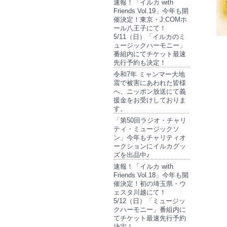
速報！「イルカ with
Friends Vol.19」今年も開
催決定！東京・J:COMホ
ール八王子にて！
5/11（日）「イルカのミ
ュージックハーモニー」
番組内にてチケット最速
先行予約も決定！
令和7年 ミャンマー大地
震で被害にあわれた皆様
へ、ニッポン放送にて義
援金をお受けしておりま
す。
「第50回ラジオ・チャリ
ティ・ミュージックソ
ン」今年もチャリティオ
ークションにイルカグッ
ズを出品中♪
速報！「イルカ with
Friends Vol.18」今年も開
催決定！初の埼玉県・ウ
ェスタ川越にて！
5/12（日）「ミュージッ
クハーモニー」番組内に
てチケット最速先行予約
決定！