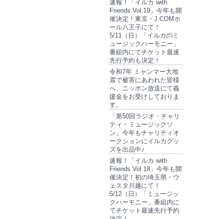
速報！「イルカ with
Friends Vol.19」今年も開
催決定！東京・J:COMホ
ール八王子にて！
5/11（日）「イルカのミ
ュージックハーモニー」
番組内にてチケット最速
先行予約も決定！
令和7年 ミャンマー大地
震で被害にあわれた皆様
へ、ニッポン放送にて義
援金をお受けしておりま
す。
「第50回ラジオ・チャリ
ティ・ミュージックソ
ン」今年もチャリティオ
ークションにイルカグッ
ズを出品中♪
速報！「イルカ with
Friends Vol.18」今年も開
催決定！初の埼玉県・ウ
ェスタ川越にて！
5/12（日）「ミュージッ
クハーモニー」番組内に
てチケット最速先行予約
決定！