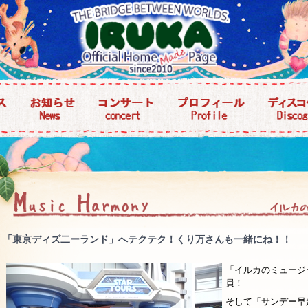
「東京ディズ二ーランド」へテクテク！くり万さんも一緒にね！！
「イルカのミュージ
員！
そして「サンデー早