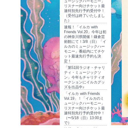
ュージックハーモニー」
リスナー向けチケット最
速特別先行予約受付中！
（受付は終了いたしまし
た）
速報！「イルカ with
Friends Vol.20」今年は初
の神奈川県開催！鎌倉芸
術館にて！3/8（日）「イ
ルカのミュージックハー
モニー」番組内にてチケ
ット最速先行予約も決
定！
「第51回ラジオ・チャリ
ティ・ミュージックソ
ン」今年もチャリティオ
ークションにイルカグッ
ズを出品中♪
「イルカ with Friends
Vol.19」！「イルカのミ
ュージックハーモニー」
リスナー向けチケット最
速特別先行予約受付中！
（〜5/18（日）13:00ま
で）