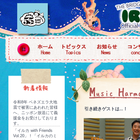
令和8年 ベネズエラ大地
震で被害にあわれた皆様
引き続きゲストは...！
へ、ニッポン放送にて義
援金をお受けしておりま
す。
「イルカ with Friends
Vol.20」！「イルカのミ