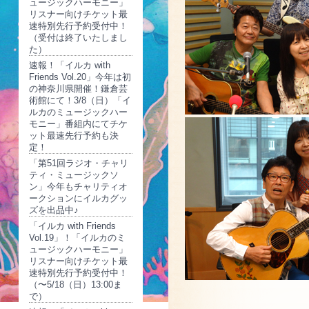
ュージックハーモニー」
リスナー向けチケット最
速特別先行予約受付中！
（受付は終了いたしまし
た）
速報！「イルカ with
Friends Vol.20」今年は初
の神奈川県開催！鎌倉芸
術館にて！3/8（日）「イ
ルカのミュージックハー
モニー」番組内にてチケ
ット最速先行予約も決
定！
「第51回ラジオ・チャリ
ティ・ミュージックソ
ン」今年もチャリティオ
ークションにイルカグッ
ズを出品中♪
「イルカ with Friends
Vol.19」！「イルカのミ
ュージックハーモニー」
リスナー向けチケット最
速特別先行予約受付中！
（〜5/18（日）13:00ま
で）