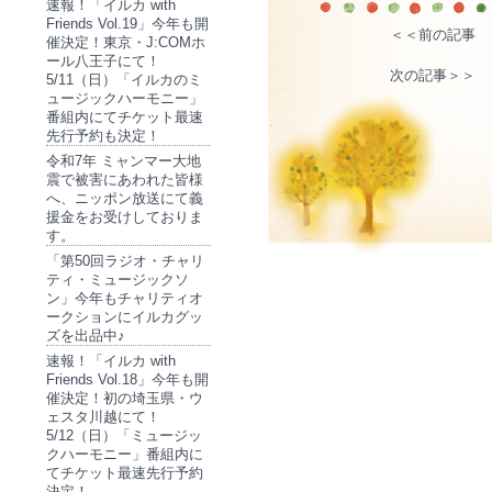
速報！「イルカ with
Friends Vol.19」今年も開
＜＜前の記事
催決定！東京・J:COMホ
ール八王子にて！
次の記事＞＞
5/11（日）「イルカのミ
ュージックハーモニー」
番組内にてチケット最速
先行予約も決定！
令和7年 ミャンマー大地
震で被害にあわれた皆様
へ、ニッポン放送にて義
援金をお受けしておりま
す。
「第50回ラジオ・チャリ
ティ・ミュージックソ
ン」今年もチャリティオ
ークションにイルカグッ
ズを出品中♪
速報！「イルカ with
Friends Vol.18」今年も開
催決定！初の埼玉県・ウ
ェスタ川越にて！
5/12（日）「ミュージッ
クハーモニー」番組内に
てチケット最速先行予約
決定！