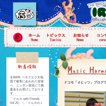
令和8年 ベネズエラ大地
震で被害にあわれた皆様
ドコモ「ｄヒッツ」プログ
へ、ニッポン放送にて義
援金をお受けしておりま
す。
「イルカ with Friends
Vol.20」！「イルカのミ