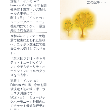
速報！「イルカ with
次の記事＞＞
Friends Vol.19」今年も開
催決定！東京・J:COMホ
ール八王子にて！
5/11（日）「イルカのミ
ュージックハーモニー」
番組内にてチケット最速
先行予約も決定！
令和7年 ミャンマー大地
震で被害にあわれた皆様
へ、ニッポン放送にて義
援金をお受けしておりま
す。
「第50回ラジオ・チャリ
ティ・ミュージックソ
ン」今年もチャリティオ
ークションにイルカグッ
ズを出品中♪
速報！「イルカ with
Friends Vol.18」今年も開
催決定！初の埼玉県・ウ
ェスタ川越にて！
5/12（日）「ミュージッ
クハーモニー」番組内に
てチケット最速先行予約
決定！