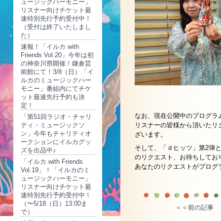
ュージックハーモニー」
リスナー向けチケット最
速特別先行予約受付中！
（受付は終了いたしまし
た）
速報！「イルカ with
Friends Vol.20」今年は初
の神奈川県開催！鎌倉芸
術館にて！3/8（日）「イ
ルカのミュージックハー
モニー」番組内にてチケ
ット最速先行予約も決
定！
なお、現在公開中のプログラ
「第51回ラジオ・チャリ
ティ・ミュージックソ
リスナーの皆様から頂いたリ
ン」今年もチャリティオ
ざいます。
ークションにイルカグッ
そして、「ｄヒッツ」第2弾
ズを出品中♪
のリクエスト、お待ちしてお
「イルカ with Friends
あなたのリクエストがプログ
Vol.19」！「イルカのミ
ュージックハーモニー」
リスナー向けチケット最
速特別先行予約受付中！
（〜5/18（日）13:00ま
＜＜前の記事
で）