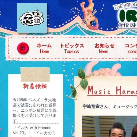
令和8年 ベネズエラ大地
震で被害にあわれた皆様
宇崎竜童さん、ミュージッ
へ、ニッポン放送にて義
援金をお受けしておりま
す。
「イルカ with Friends
Vol.20」！「イルカのミ