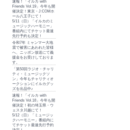
速報！「イルカ with
Friends Vol.19」今年も開
催決定！東京・J:COMホ
ール八王子にて！
5/11（日）「イルカのミ
ュージックハーモニー」
番組内にてチケット最速
先行予約も決定！
令和7年 ミャンマー大地
震で被害にあわれた皆様
へ、ニッポン放送にて義
援金をお受けしておりま
す。
「第50回ラジオ・チャリ
ティ・ミュージックソ
ン」今年もチャリティオ
ークションにイルカグッ
ズを出品中♪
速報！「イルカ with
Friends Vol.18」今年も開
催決定！初の埼玉県・ウ
ェスタ川越にて！
5/12（日）「ミュージッ
クハーモニー」番組内に
てチケット最速先行予約
決定！