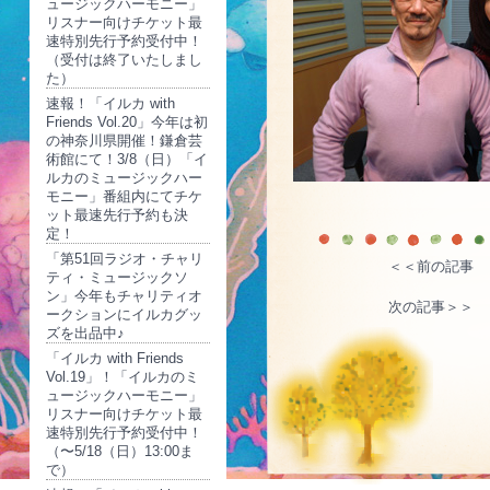
ュージックハーモニー」
リスナー向けチケット最
速特別先行予約受付中！
（受付は終了いたしまし
た）
速報！「イルカ with
Friends Vol.20」今年は初
の神奈川県開催！鎌倉芸
術館にて！3/8（日）「イ
ルカのミュージックハー
モニー」番組内にてチケ
ット最速先行予約も決
定！
「第51回ラジオ・チャリ
＜＜前の記事
ティ・ミュージックソ
ン」今年もチャリティオ
次の記事＞＞
ークションにイルカグッ
ズを出品中♪
「イルカ with Friends
Vol.19」！「イルカのミ
ュージックハーモニー」
リスナー向けチケット最
速特別先行予約受付中！
（〜5/18（日）13:00ま
で）