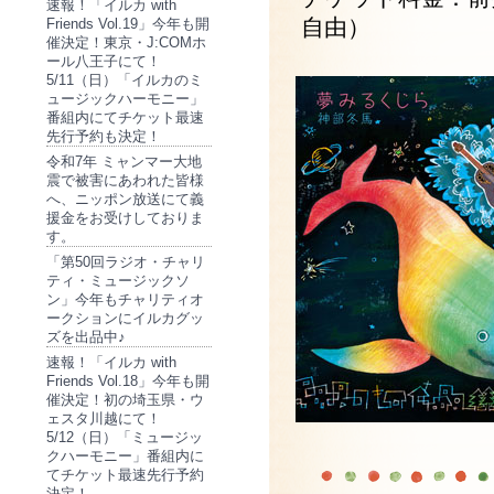
速報！「イルカ with
自由）
Friends Vol.19」今年も開
催決定！東京・J:COMホ
ール八王子にて！
5/11（日）「イルカのミ
ュージックハーモニー」
番組内にてチケット最速
先行予約も決定！
令和7年 ミャンマー大地
震で被害にあわれた皆様
へ、ニッポン放送にて義
援金をお受けしておりま
す。
「第50回ラジオ・チャリ
ティ・ミュージックソ
ン」今年もチャリティオ
ークションにイルカグッ
ズを出品中♪
速報！「イルカ with
Friends Vol.18」今年も開
催決定！初の埼玉県・ウ
ェスタ川越にて！
5/12（日）「ミュージッ
クハーモニー」番組内に
てチケット最速先行予約
決定！