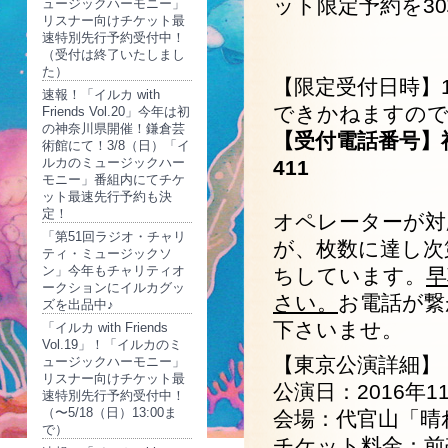
ット限定予約を3
ュージックハーモニー」
リスナー向けチケット最
速特別先行予約受付中！
（受付は終了いたしまし
た）
【限定受付日時】1
速報！「イルカ with
できかねますので
Friends Vol.20」今年は初
の神奈川県開催！鎌倉芸
【受付電話番号】神
術館にて！3/8（日）「イ
ルカのミュージックハー
411
モニー」番組内にてチケ
ット最速先行予約も決
定！
オペレーターが対
「第51回ラジオ・チャリ
が、枚数に達し次
ティ・ミュージックソ
ン」今年もチャリティオ
ちしています。
早
ークションにイルカグッ
さい。
お電話が繋
ズを出品中♪
下さいませ。
「イルカ with Friends
Vol.19」！「イルカのミ
【東京公演詳細】
ュージックハーモニー」
リスナー向けチケット最
公演日：2016年11
速特別先行予約受付中！
（〜5/18（日）13:00ま
会場：代官山「晴
で）
チケット料金：前売