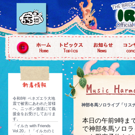
令和8年 ベネズエラ大地
震で被害にあわれた皆様
神部冬馬ソロライブ「リス
へ、ニッポン放送にて義
援金をお受けしておりま
す。
本日の午前9時ま
「イルカ with Friends
で神部冬馬ソロラ
Vol.20」！「イルカのミ