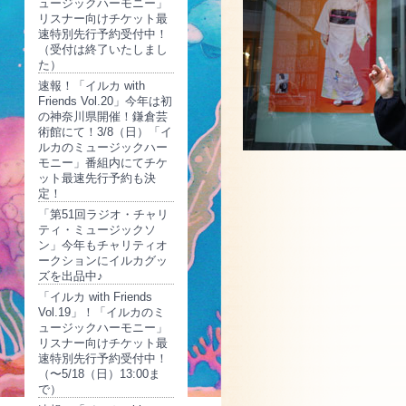
ュージックハーモニー」
リスナー向けチケット最
速特別先行予約受付中！
（受付は終了いたしまし
た）
速報！「イルカ with
Friends Vol.20」今年は初
の神奈川県開催！鎌倉芸
術館にて！3/8（日）「イ
ルカのミュージックハー
モニー」番組内にてチケ
ット最速先行予約も決
定！
「第51回ラジオ・チャリ
ティ・ミュージックソ
ン」今年もチャリティオ
ークションにイルカグッ
ズを出品中♪
「イルカ with Friends
Vol.19」！「イルカのミ
ュージックハーモニー」
リスナー向けチケット最
速特別先行予約受付中！
（〜5/18（日）13:00ま
で）