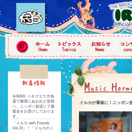
令和8年 ベネズエラ大地
震で被害にあわれた皆様
イルカが看板に！ニッポン
へ、ニッポン放送にて義
援金をお受けしておりま
す。
「イルカ with Friends
Vol.20」！「イルカのミ