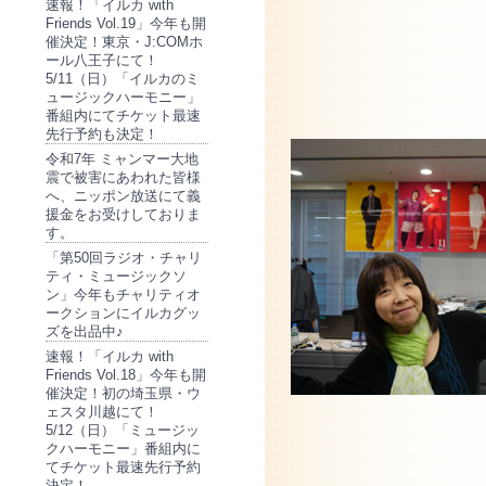
速報！「イルカ with
Friends Vol.19」今年も開
催決定！東京・J:COMホ
ール八王子にて！
5/11（日）「イルカのミ
ュージックハーモニー」
番組内にてチケット最速
先行予約も決定！
令和7年 ミャンマー大地
震で被害にあわれた皆様
へ、ニッポン放送にて義
援金をお受けしておりま
す。
「第50回ラジオ・チャリ
ティ・ミュージックソ
ン」今年もチャリティオ
ークションにイルカグッ
ズを出品中♪
速報！「イルカ with
Friends Vol.18」今年も開
催決定！初の埼玉県・ウ
ェスタ川越にて！
5/12（日）「ミュージッ
クハーモニー」番組内に
てチケット最速先行予約
決定！