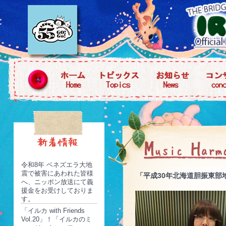
令和8年 ベネズエラ大地
震で被害にあわれた皆様
「平成30年北海道胆振東部
へ、ニッポン放送にて義
援金をお受けしておりま
す。
「イルカ with Friends
Vol.20」！「イルカのミ