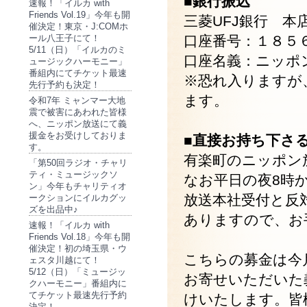
■銀行振込
速報！「イルカ with
Friends Vol.19」今年も開
三菱UFJ銀行 
催決定！東京・J:COMホ
ール八王子にて！
口座番号：１８５
5/11（日）「イルカのミ
口座名義：ニッポ
ュージックハーモニー」
番組内にてチケット最速
※恐れ入りますが
先行予約も決定！
ます。
令和7年 ミャンマー大地
震で被害にあわれた皆様
へ、ニッポン放送にて義
援金をお受けしておりま
■直接お持ち下さ
す。
有楽町のニッポン
「第50回ラジオ・チャリ
ティ・ミュージックソ
なお平日の夜8時
ン」今年もチャリティオ
放送本社受付と反
ークションにイルカグッ
ズを出品中♪
ありますので、お
速報！「イルカ with
Friends Vol.18」今年も開
催決定！初の埼玉県・ウ
こちらの募金は今
ェスタ川越にて！
5/12（日）「ミュージッ
お寄せいただいた
クハーモニー」番組内に
てチケット最速先行予約
けいたします。皆
決定！