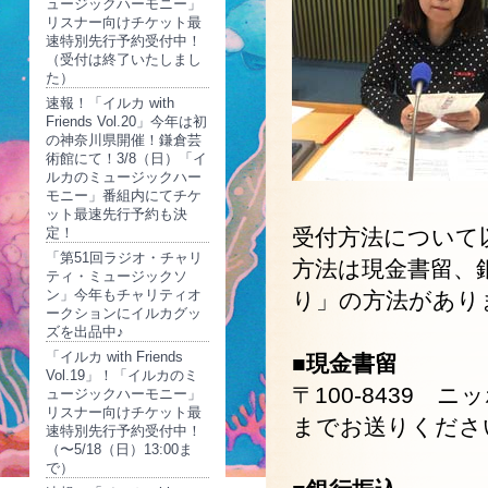
ュージックハーモニー」
リスナー向けチケット最
速特別先行予約受付中！
（受付は終了いたしまし
た）
速報！「イルカ with
Friends Vol.20」今年は初
の神奈川県開催！鎌倉芸
術館にて！3/8（日）「イ
ルカのミュージックハー
モニー」番組内にてチケ
ット最速先行予約も決
定！
受付方法について
「第51回ラジオ・チャリ
方法は現金書留、
ティ・ミュージックソ
ン」今年もチャリティオ
り」の方法があり
ークションにイルカグッ
ズを出品中♪
「イルカ with Friends
■現金書留
Vol.19」！「イルカのミ
〒100-8439 
ュージックハーモニー」
リスナー向けチケット最
までお送りくださ
速特別先行予約受付中！
（〜5/18（日）13:00ま
で）