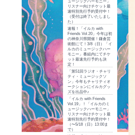
ュージックハーモニー」
リスナー向けチケット最
速特別先行予約受付中！
（受付は終了いたしまし
た）
速報！「イルカ with
Friends Vol.20」今年は初
の神奈川県開催！鎌倉芸
術館にて！3/8（日）「イ
ルカのミュージックハー
モニー」番組内にてチケ
ット最速先行予約も決
定！
「第51回ラジオ・チャリ
ティ・ミュージックソ
ン」今年もチャリティオ
ークションにイルカグッ
ズを出品中♪
「イルカ with Friends
Vol.19」！「イルカのミ
ュージックハーモニー」
リスナー向けチケット最
速特別先行予約受付中！
（〜5/18（日）13:00ま
で）