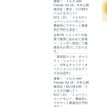
速報！「イルカ with
Friends Vol.19」今年も開
催決定！東京・J:COMホ
ール八王子にて！
5/11（日）「イルカのミ
ュージックハーモニー」
番組内にてチケット最速
先行予約も決定！
令和7年 ミャンマー大地
震で被害にあわれた皆様
へ、ニッポン放送にて義
援金をお受けしておりま
す。
「第50回ラジオ・チャリ
ティ・ミュージックソ
ン」今年もチャリティオ
ークションにイルカグッ
ズを出品中♪
速報！「イルカ with
Friends Vol.18」今年も開
催決定！初の埼玉県・ウ
ェスタ川越にて！
5/12（日）「ミュージッ
クハーモニー」番組内に
てチケット最速先行予約
決定！