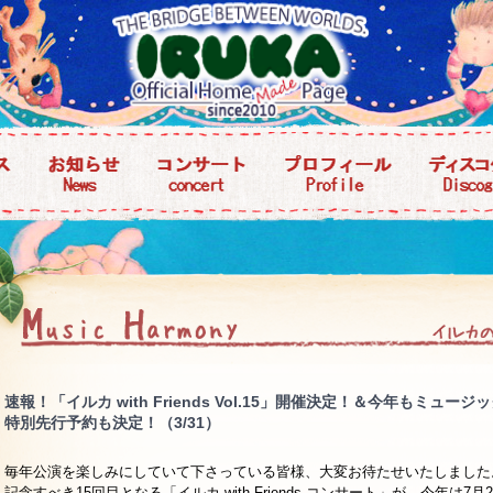
速報！「イルカ with Friends Vol.15」開催決定！＆今年もミ
特別先行予約も決定！（3/31）
毎年公演を楽しみにしていて下さっている皆様、大変お待たせいたしました
記念すべき15回目となる「イルカ with Friends コンサート」が、今年は