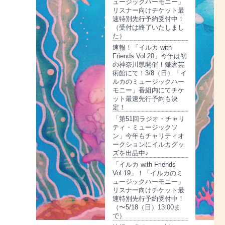
ュージックハーモニー」
リスナー向けチケット最
速特別先行予約受付中！
（受付は終了いたしまし
た）
速報！「イルカ with
Friends Vol.20」今年は初
の神奈川県開催！鎌倉芸
術館にて！3/8（日）「イ
ルカのミュージックハー
モニー」番組内にてチケ
ット最速先行予約も決
定！
「第51回ラジオ・チャリ
ティ・ミュージックソ
ン」今年もチャリティオ
ークションにイルカグッ
ズを出品中♪
「イルカ with Friends
Vol.19」！「イルカのミ
ュージックハーモニー」
リスナー向けチケット最
速特別先行予約受付中！
（〜5/18（日）13:00ま
で）