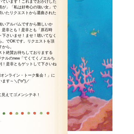
いています！これまでおかけした
雨が」「私は好奇心の強い女」で
然頂いたリクエストから選曲された
無いアルバムですから難しいか
.。是非とも！是非とも「原石時
ト下さいませ！ませ！聴いてなく
ら。でOKです。リクエストを頂
すから。
スト絶賛お待ちしておりまする
リジナルのnew「てくてくノエルち
利！是非ともゲットして下さいね
初オンライン・トーク集会！」に
す～＼(^o^)／
そに見えてゴメンシテネ！
へ