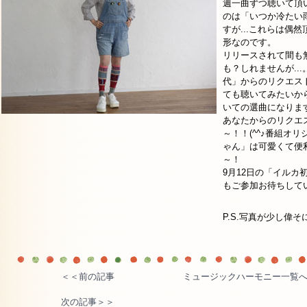
週一曲ずつ聴いて頂
のは「いつか冷たい
すが...これらは偶
形なのです。
リリースされて間も
も？しれませんが..
代」からのリクエス
ても聴いてみたいか
いての選曲になりま
あなたからのリクエ
～！！(^^♪番組オ
ゃん」は可愛くて便
～！
9月12日の「イルカ
もご参加お待ちしていま
P.S.写真が少し偉
＜＜前の記事
ミュージックハーモニー一覧
次の記事＞＞