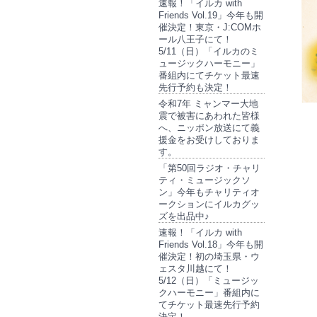
速報！「イルカ with
Friends Vol.19」今年も開
催決定！東京・J:COMホ
ール八王子にて！
5/11（日）「イルカのミ
ュージックハーモニー」
番組内にてチケット最速
先行予約も決定！
令和7年 ミャンマー大地
震で被害にあわれた皆様
へ、ニッポン放送にて義
援金をお受けしておりま
す。
「第50回ラジオ・チャリ
ティ・ミュージックソ
ン」今年もチャリティオ
ークションにイルカグッ
ズを出品中♪
速報！「イルカ with
Friends Vol.18」今年も開
催決定！初の埼玉県・ウ
ェスタ川越にて！
5/12（日）「ミュージッ
クハーモニー」番組内に
てチケット最速先行予約
決定！