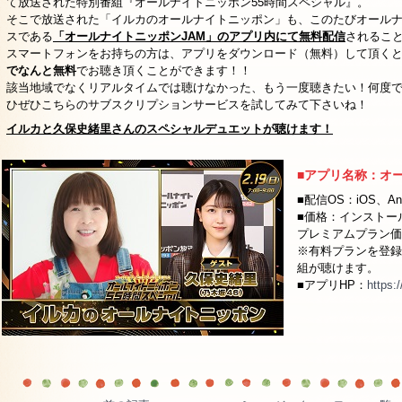
て放送された特別番組『オールナイトニッポン55時間スペシャル』。
そこで放送された「イルカのオールナイトニッポン」も、このたびオール
スである
「オールナイトニッポンJAM」のアプリ内にて無料配信
されるこ
スマートフォンをお持ちの方は、アプリをダウンロード（無料）して頂く
でなんと無料
でお聴き頂くことができます！！
該当地域でなくリアルタイムでは聴けなかった、もう一度聴きたい！何度
ひぜひこちらのサブスクリプションサービスを試してみて下さいね！
イルカと久保史緒里さんのスペシャルデュエットが聴けます！
■アプリ名称：オ
■配信OS：iOS、Ando
■価格：インストー
プレミアムプラン価格
※有料プランを登録
組が聴けます。
■アプリHP：
https: