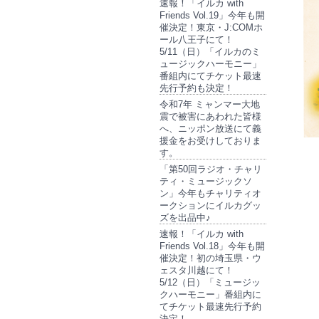
速報！「イルカ with
Friends Vol.19」今年も開
催決定！東京・J:COMホ
ール八王子にて！
5/11（日）「イルカのミ
ュージックハーモニー」
番組内にてチケット最速
先行予約も決定！
令和7年 ミャンマー大地
震で被害にあわれた皆様
へ、ニッポン放送にて義
援金をお受けしておりま
す。
「第50回ラジオ・チャリ
ティ・ミュージックソ
ン」今年もチャリティオ
ークションにイルカグッ
ズを出品中♪
速報！「イルカ with
Friends Vol.18」今年も開
催決定！初の埼玉県・ウ
ェスタ川越にて！
5/12（日）「ミュージッ
クハーモニー」番組内に
てチケット最速先行予約
決定！