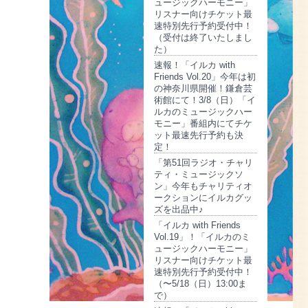
ュージックハーモニー」
リスナー向けチケット最
速特別先行予約受付中！
（受付は終了いたしまし
た）
速報！「イルカ with
Friends Vol.20」今年は初
の神奈川県開催！鎌倉芸
術館にて！3/8（日）「イ
ルカのミュージックハー
モニー」番組内にてチケ
ット最速先行予約も決
定！
「第51回ラジオ・チャリ
ティ・ミュージックソ
ン」今年もチャリティオ
ークションにイルカグッ
ズを出品中♪
「イルカ with Friends
Vol.19」！「イルカのミ
ュージックハーモニー」
リスナー向けチケット最
速特別先行予約受付中！
（〜5/18（日）13:00ま
で）