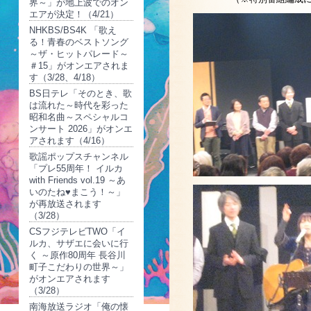
界～」が地上波でのオン
エアが決定！（4/21）
NHKBS/BS4K 「歌え
る！青春のベストソング
～ザ・ヒットパレード～
＃15」がオンエアされま
す（3/28、4/18）
BS日テレ「そのとき、歌
は流れた～時代を彩った
昭和名曲～スペシャルコ
ンサート 2026」がオンエ
アされます（4/16）
歌謡ポップスチャンネル
「プレ55周年！ イルカ
with Friends vol.19 ～あ
いのたね♥まこう！～」
が再放送されます
（3/28）
CSフジテレビTWO「イ
ルカ、サザエに会いに行
く ～原作80周年 長谷川
町子こだわりの世界～」
がオンエアされます
（3/28）
南海放送ラジオ「俺の懐