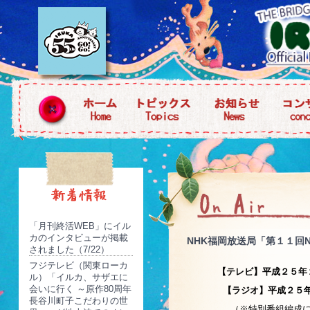
「月刊終活WEB」にイル
カのインタビューが掲載
NHK福岡放送局「第１１回
されました（7/22）
フジテレビ（関東ローカ
【テレビ】平成２５年
ル）「イルカ、サザエに
会いに行く ～原作80周年
【ラジオ】平成２５年
長谷川町子こだわりの世
（※特別番組編成に