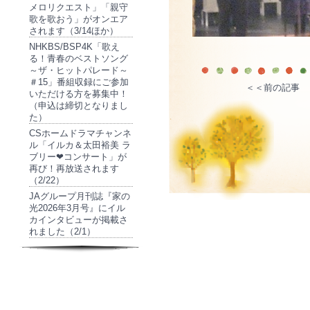
メロリクエスト」「親守
歌を歌おう」がオンエア
されます（3/14ほか）
NHKBS/BSP4K「歌え
る！青春のベストソング
～ザ・ヒットパレード～
＃15」番組収録にご参加
＜＜前の記事
いただける方を募集中！
（申込は締切となりまし
た）
CSホームドラマチャンネ
ル「イルカ＆太田裕美 ラ
ブリー❤コンサート」が
再び！再放送されます
（2/22）
JAグループ月刊誌『家の
光2026年3月号』にイル
カインタビューが掲載さ
れました（2/1）