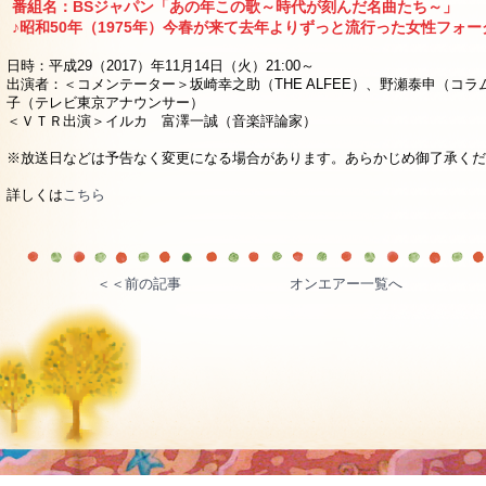
番組名：BSジャパン「あの年この歌～時代が刻んだ名曲たち～」
♪昭和50年（1975年）今春が来て去年よりずっと流行った女性フォー
日時：平成29（2017）年11月14日（火）21:00～
出演者：＜コメンテーター＞坂崎幸之助（THE ALFEE）、野瀬泰申（コ
子（テレビ東京アナウンサー）
＜ＶＴＲ出演＞イルカ 富澤一誠（音楽評論家）
※放送日などは予告なく変更になる場合があります。あらかじめ御了承くだ
詳しくは
こちら
＜＜前の記事
オンエアー一覧へ