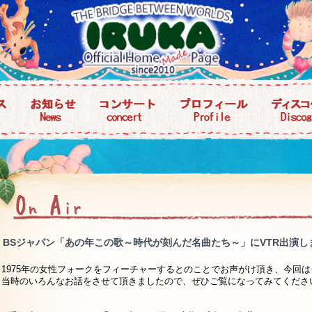
BSジャパン「あの年この歌～時代が刻んだ名曲たち～」にVTR出演します
1975年の女性フォークをフィーチャーするとのことでお声がけ頂き、今回
当時のいろんなお話をさせて頂きましたので、ぜひご覧になってみてくださ