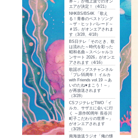
界～」が地上波でのオン
エアが決定！（4/21）
NHKBS/BS4K 「歌え
る！青春のベストソング
～ザ・ヒットパレード～
＃15」がオンエアされま
す（3/28、4/18）
BS日テレ「そのとき、歌
は流れた～時代を彩った
昭和名曲～スペシャルコ
ンサート 2026」がオンエ
アされます（4/16）
歌謡ポップスチャンネル
「プレ55周年！ イルカ
with Friends vol.19 ～あ
いのたね♥まこう！～」
が再放送されます
（3/28）
CSフジテレビTWO「イ
ルカ、サザエに会いに行
く ～原作80周年 長谷川
町子こだわりの世界～」
がオンエアされます
（3/28）
南海放送ラジオ「俺の懐