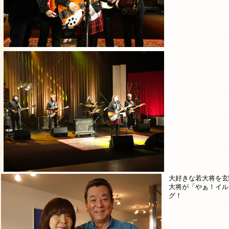
大好きな若大将を玄
大将が「やぁ！イル
グ！