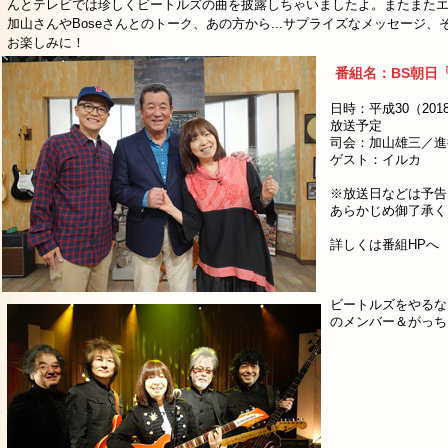
んとテレビでは珍しくビートルズの曲を披露しちゃいましたよ。またまた
加山さんやBoseさんとのトーク、あの方から...サプライズなメッセージ
お楽しみに！
番組名：BS朝日
日時：平成30（2018
放送予定
司会：加山雄三／進
ゲスト：イルカ
※放送日などは予告
あらかじめ御了承く
詳しくは番組HP
ビートルズをやるな
のメンバー＆がっち