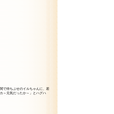
関で待ちぶせのイルちゃんに、若
カ～元気だったか～」とハグハ