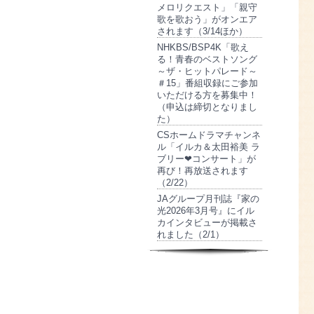
メロリクエスト」「親守
歌を歌おう」がオンエア
されます（3/14ほか）
NHKBS/BSP4K「歌え
る！青春のベストソング
～ザ・ヒットパレード～
＃15」番組収録にご参加
いただける方を募集中！
（申込は締切となりまし
た）
CSホームドラマチャンネ
ル「イルカ＆太田裕美 ラ
ブリー❤コンサート」が
再び！再放送されます
（2/22）
JAグループ月刊誌『家の
光2026年3月号』にイル
カインタビューが掲載さ
れました（2/1）