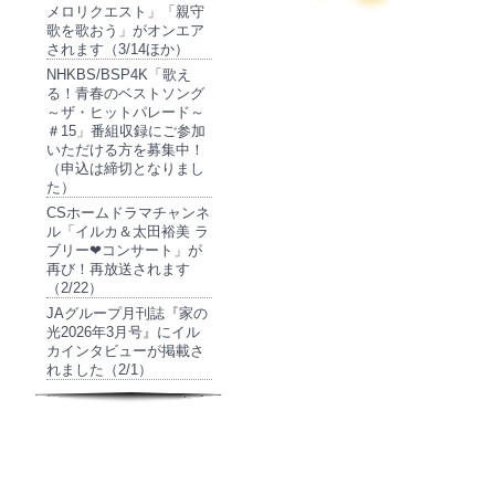
メロリクエスト」「親守
歌を歌おう」がオンエア
されます（3/14ほか）
NHKBS/BSP4K「歌え
る！青春のベストソング
～ザ・ヒットパレード～
＃15」番組収録にご参加
いただける方を募集中！
（申込は締切となりまし
た）
CSホームドラマチャンネ
ル「イルカ＆太田裕美 ラ
ブリー❤コンサート」が
再び！再放送されます
（2/22）
JAグループ月刊誌『家の
光2026年3月号』にイル
カインタビューが掲載さ
れました（2/1）