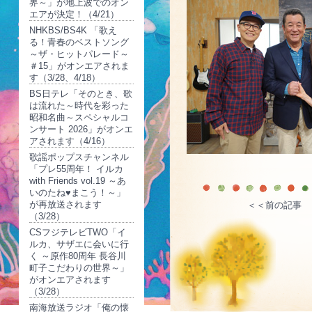
界～」が地上波でのオン
エアが決定！（4/21）
NHKBS/BS4K 「歌え
る！青春のベストソング
～ザ・ヒットパレード～
＃15」がオンエアされま
す（3/28、4/18）
BS日テレ「そのとき、歌
は流れた～時代を彩った
昭和名曲～スペシャルコ
ンサート 2026」がオンエ
アされます（4/16）
歌謡ポップスチャンネル
「プレ55周年！ イルカ
with Friends vol.19 ～あ
いのたね♥まこう！～」
が再放送されます
＜＜前の記事
（3/28）
CSフジテレビTWO「イ
ルカ、サザエに会いに行
く ～原作80周年 長谷川
町子こだわりの世界～」
がオンエアされます
（3/28）
南海放送ラジオ「俺の懐