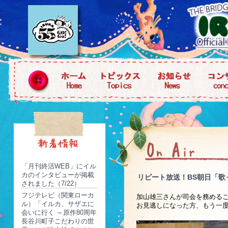
「月刊終活WEB」にイル
カのインタビューが掲載
リピート放送！BS朝日「歌
されました（7/22）
フジテレビ（関東ローカ
加山雄三さんが司会を務める
ル）「イルカ、サザエに
お見逃しになった方、もう一
会いに行く ～原作80周年
長谷川町子こだわりの世