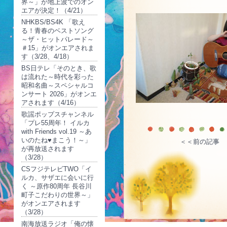
界～」が地上波でのオン
エアが決定！（4/21）
NHKBS/BS4K 「歌え
る！青春のベストソング
～ザ・ヒットパレード～
＃15」がオンエアされま
す（3/28、4/18）
BS日テレ「そのとき、歌
は流れた～時代を彩った
昭和名曲～スペシャルコ
ンサート 2026」がオンエ
アされます（4/16）
歌謡ポップスチャンネル
「プレ55周年！ イルカ
with Friends vol.19 ～あ
いのたね♥まこう！～」
＜＜前の記事
が再放送されます
（3/28）
CSフジテレビTWO「イ
ルカ、サザエに会いに行
く ～原作80周年 長谷川
町子こだわりの世界～」
がオンエアされます
（3/28）
南海放送ラジオ「俺の懐