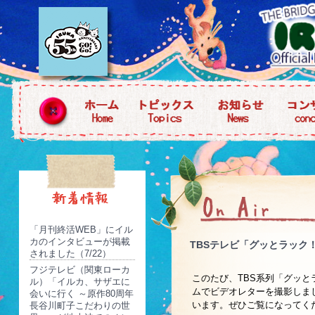
「月刊終活WEB」にイル
カのインタビューが掲載
TBSテレビ「グッとラック！
されました（7/22）
フジテレビ（関東ローカ
このたび、TBS系列「グッと
ル）「イルカ、サザエに
ムでビデオレターを撮影しま
会いに行く ～原作80周年
います。ぜひご覧になってく
長谷川町子こだわりの世