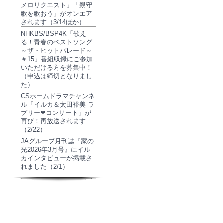
メロリクエスト」「親守
歌を歌おう」がオンエア
されます（3/14ほか）
NHKBS/BSP4K「歌え
る！青春のベストソング
～ザ・ヒットパレード～
＃15」番組収録にご参加
いただける方を募集中！
（申込は締切となりまし
た）
CSホームドラマチャンネ
ル「イルカ＆太田裕美 ラ
ブリー❤コンサート」が
再び！再放送されます
（2/22）
JAグループ月刊誌『家の
光2026年3月号』にイル
カインタビューが掲載さ
れました（2/1）