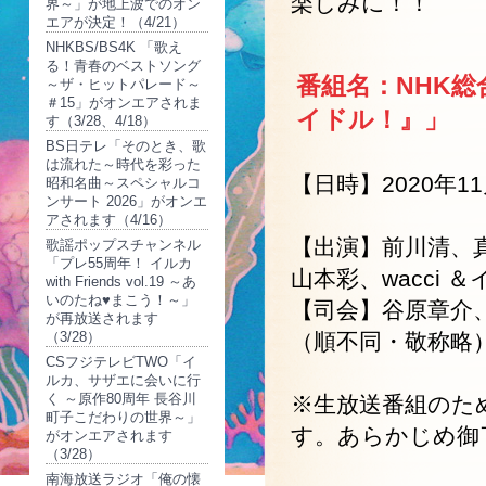
楽しみに！！
界～」が地上波でのオン
エアが決定！（4/21）
NHKBS/BS4K 「歌え
る！青春のベストソング
番組名：NHK
～ザ・ヒットパレード～
＃15」がオンエアされま
イドル！』」
す（3/28、4/18）
BS日テレ「そのとき、歌
は流れた～時代を彩った
【日時】2020年11
昭和名曲～スペシャルコ
ンサート 2026」がオンエ
アされます（4/16）
【出演】前川清、真
歌謡ポップスチャンネル
「プレ55周年！ イルカ
山本彩、wacci 
with Friends vol.19 ～あ
いのたね♥まこう！～」
【司会】谷原章介
が再放送されます
（3/28）
（順不同・敬称略
CSフジテレビTWO「イ
ルカ、サザエに会いに行
く ～原作80周年 長谷川
※生放送番組のた
町子こだわりの世界～」
す。あらかじめ御
がオンエアされます
（3/28）
南海放送ラジオ「俺の懐