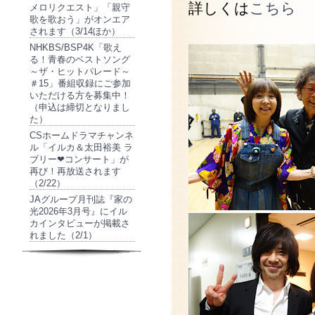
詳しくは
こちら
メロリクエスト」「親守
歌を歌おう」がオンエア
されます（3/14ほか）
NHKBS/BSP4K「歌え
る！青春のベストソング
～ザ・ヒットパレード～
＃15」番組収録にご参加
いただける方を募集中！
（申込は締切となりまし
た）
CSホームドラマチャンネ
ル「イルカ＆太田裕美 ラ
ブリー❤コンサート」が
再び！再放送されます
（2/22）
JAグループ月刊誌『家の
光2026年3月号』にイル
カインタビューが掲載さ
れました（2/1）