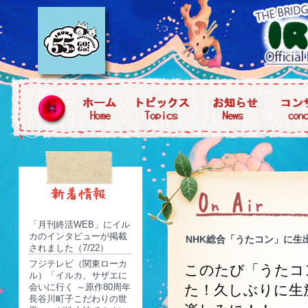
「月刊終活WEB」にイル
カのインタビューが掲載
NHK総合「うたコン」に生出
されました（7/22）
フジテレビ（関東ローカ
このたび「うたコ
ル）「イルカ、サザエに
会いに行く ～原作80周年
た！久しぶりに生
長谷川町子こだわりの世