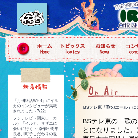
「月刊終活WEB」にイル
カのインタビューが掲載
BSテレ東「歌のエール」に出
されました（7/22）
フジテレビ（関東ローカ
BSテレ東の「歌
ル）「イルカ、サザエに
会いに行く ～原作80周年
とになりました。震
長谷川町子こだわりの世