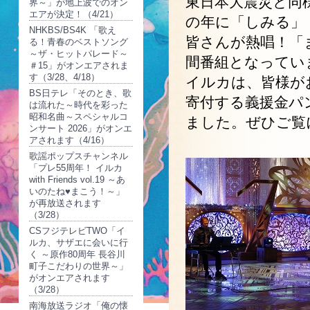
東日本大震災と同
界～」が地上波でのオン
エアが決定！（4/21）
の年に「しみる」
NHKBS/BS4K 「歌え
皆さんが熱唱！「
る！青春のベストソング
～ザ・ヒットパレード～
間番組となってい
＃15」がオンエアされま
す（3/28、4/18）
イルカは、皆様が
BS日テレ「そのとき、歌
寄付する義援金パ
は流れた～時代を彩った
昭和名曲～スペシャルコ
ました。ぜひご覧
ンサート 2026」がオンエ
アされます（4/16）
歌謡ポップスチャンネル
「プレ55周年！ イルカ
with Friends vol.19 ～あ
いのたね♥まこう！～」
が再放送されます
（3/28）
CSフジテレビTWO「イ
ルカ、サザエに会いに行
く ～原作80周年 長谷川
町子こだわりの世界～」
がオンエアされます
（3/28）
南海放送ラジオ「俺の懐