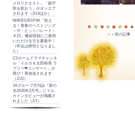
メロリクエスト」「親守
歌を歌おう」がオンエア
されます（3/14ほか）
NHKBS/BSP4K「歌え
る！青春のベストソング
～ザ・ヒットパレード～
＜＜前の記事
＃15」番組収録にご参加
いただける方を募集中！
（申込は締切となりまし
た）
CSホームドラマチャンネ
ル「イルカ＆太田裕美 ラ
ブリー❤コンサート」が
再び！再放送されます
（2/22）
JAグループ月刊誌『家の
光2026年3月号』にイル
カインタビューが掲載さ
れました（2/1）