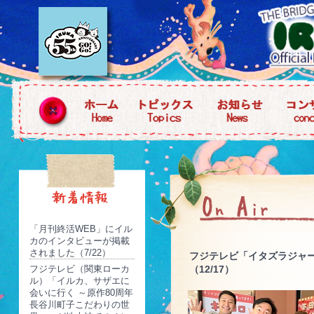
「月刊終活WEB」にイル
カのインタビューが掲載
されました（7/22）
フジテレビ「イタズラジャ
フジテレビ（関東ローカ
（12/17）
ル）「イルカ、サザエに
会いに行く ～原作80周年
長谷川町子こだわりの世