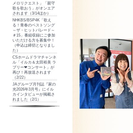
メロリクエスト」「親守
歌を歌おう」がオンエア
されます（3/14ほか）
NHKBS/BSP4K「歌え
る！青春のベストソング
～ザ・ヒットパレード～
＃15」番組収録にご参加
いただける方を募集中！
（申込は締切となりまし
た）
CSホームドラマチャンネ
ル「イルカ＆太田裕美 ラ
ブリー❤コンサート」が
再び！再放送されます
（2/22）
JAグループ月刊誌『家の
光2026年3月号』にイル
カインタビューが掲載さ
れました（2/1）