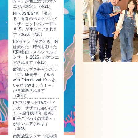
界～」が地上波でのオン
エアが決定！（4/21）
NHKBS/BS4K 「歌え
る！青春のベストソング
～ザ・ヒットパレード～
＃15」がオンエアされま
す（3/28、4/18）
BS日テレ「そのとき、歌
は流れた～時代を彩った
昭和名曲～スペシャルコ
ンサート 2026」がオンエ
アされます（4/16）
歌謡ポップスチャンネル
「プレ55周年！ イルカ
with Friends vol.19 ～あ
いのたね♥まこう！～」
が再放送されます
（3/28）
CSフジテレビTWO「イ
ルカ、サザエに会いに行
く ～原作80周年 長谷川
町子こだわりの世界～」
がオンエアされます
（3/28）
南海放送ラジオ「俺の懐