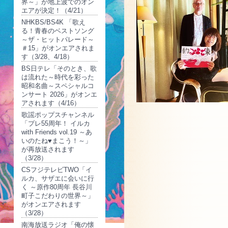
界～」が地上波でのオン
エアが決定！（4/21）
NHKBS/BS4K 「歌え
る！青春のベストソング
～ザ・ヒットパレード～
＃15」がオンエアされま
す（3/28、4/18）
BS日テレ「そのとき、歌
は流れた～時代を彩った
昭和名曲～スペシャルコ
ンサート 2026」がオンエ
アされます（4/16）
歌謡ポップスチャンネル
「プレ55周年！ イルカ
with Friends vol.19 ～あ
いのたね♥まこう！～」
が再放送されます
（3/28）
CSフジテレビTWO「イ
ルカ、サザエに会いに行
く ～原作80周年 長谷川
町子こだわりの世界～」
がオンエアされます
（3/28）
南海放送ラジオ「俺の懐