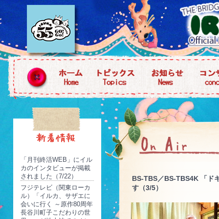
「月刊終活WEB」にイル
カのインタビューが掲載
されました（7/22）
BS-TBS／BS-TBS4
フジテレビ（関東ローカ
す（3/5）
ル）「イルカ、サザエに
会いに行く ～原作80周年
長谷川町子こだわりの世