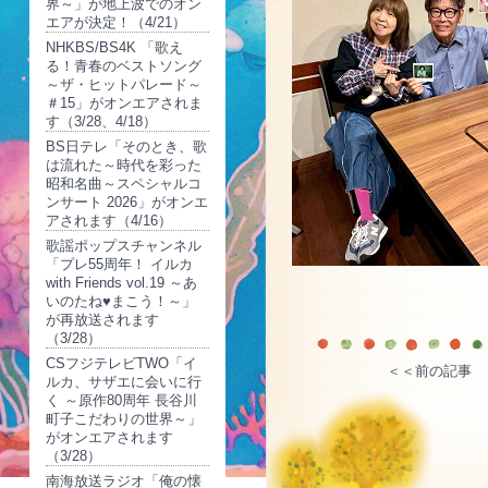
界～」が地上波でのオン
エアが決定！（4/21）
NHKBS/BS4K 「歌え
る！青春のベストソング
～ザ・ヒットパレード～
＃15」がオンエアされま
す（3/28、4/18）
BS日テレ「そのとき、歌
は流れた～時代を彩った
昭和名曲～スペシャルコ
ンサート 2026」がオンエ
アされます（4/16）
歌謡ポップスチャンネル
「プレ55周年！ イルカ
with Friends vol.19 ～あ
いのたね♥まこう！～」
が再放送されます
（3/28）
CSフジテレビTWO「イ
＜＜前の記事
ルカ、サザエに会いに行
く ～原作80周年 長谷川
町子こだわりの世界～」
がオンエアされます
（3/28）
南海放送ラジオ「俺の懐