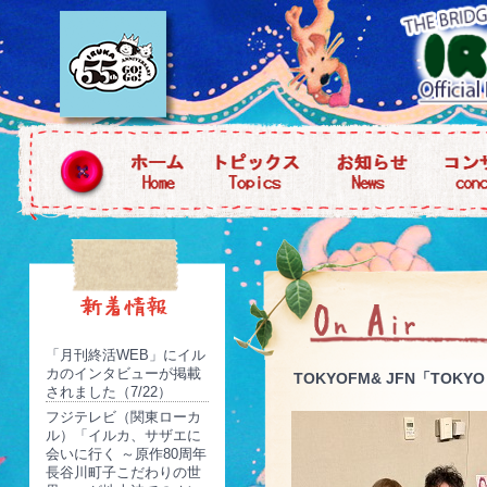
「月刊終活WEB」にイル
カのインタビューが掲載
TOKYOFM& JFN「TOKY
されました（7/22）
フジテレビ（関東ローカ
ル）「イルカ、サザエに
会いに行く ～原作80周年
長谷川町子こだわりの世