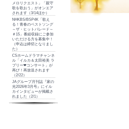
メロリクエスト」「親守
歌を歌おう」がオンエア
されます（3/14ほか）
NHKBS/BSP4K「歌え
る！青春のベストソング
～ザ・ヒットパレード～
＃15」番組収録にご参加
いただける方を募集中！
（申込は締切となりまし
た）
CSホームドラマチャンネ
ル「イルカ＆太田裕美 ラ
ブリー❤コンサート」が
再び！再放送されます
（2/22）
JAグループ月刊誌『家の
光2026年3月号』にイル
カインタビューが掲載さ
れました（2/1）