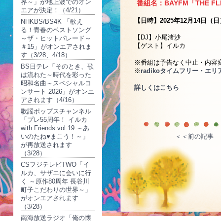
界～」が地上波でのオン
番組名：BAYFM「THE FL
エアが決定！（4/21）
【日時】2025年12月14日（日
NHKBS/BS4K 「歌え
る！青春のベストソング
【DJ】小尾渚沙
～ザ・ヒットパレード～
【ゲスト】イルカ
＃15」がオンエアされま
す（3/28、4/18）
※番組は予告なく中止・内容
BS日テレ「そのとき、歌
※
radikoタイムフリー・エ
は流れた～時代を彩った
昭和名曲～スペシャルコ
詳しくはこちら
ンサート 2026」がオンエ
アされます（4/16）
歌謡ポップスチャンネル
「プレ55周年！ イルカ
with Friends vol.19 ～あ
いのたね♥まこう！～」
＜＜前の記事
が再放送されます
（3/28）
CSフジテレビTWO「イ
ルカ、サザエに会いに行
く ～原作80周年 長谷川
町子こだわりの世界～」
がオンエアされます
（3/28）
南海放送ラジオ「俺の懐