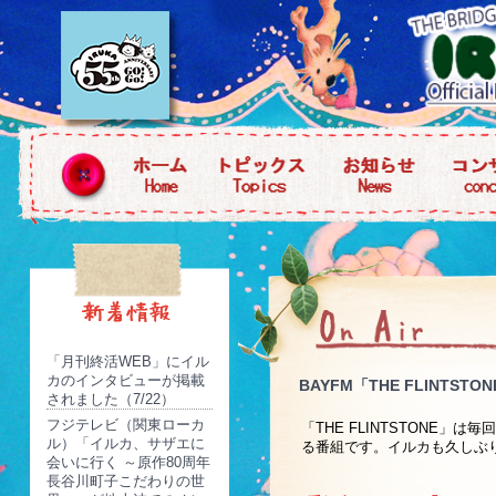
「月刊終活WEB」にイル
カのインタビューが掲載
BAYFM「THE FLINTST
されました（7/22）
フジテレビ（関東ローカ
「THE FLINTSTONE
ル）「イルカ、サザエに
る番組です。イルカも久しぶ
会いに行く ～原作80周年
長谷川町子こだわりの世