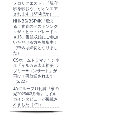
メロリクエスト」「親守
歌を歌おう」がオンエア
されます（3/14ほか）
NHKBS/BSP4K「歌え
る！青春のベストソング
～ザ・ヒットパレード～
＃15」番組収録にご参加
いただける方を募集中！
（申込は締切となりまし
た）
CSホームドラマチャンネ
ル「イルカ＆太田裕美 ラ
ブリー❤コンサート」が
再び！再放送されます
（2/22）
JAグループ月刊誌『家の
光2026年3月号』にイル
カインタビューが掲載さ
れました（2/1）