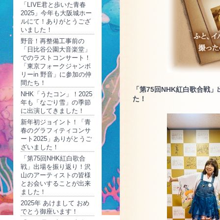
「LIVE君と歩いた青春
2025」今年も大阪城ホー
ルにて！ありがとうござ
いました！
野音！再整備工事前の
「日比谷公園大音楽堂」
でのラストコンサート！
「東京フォークジャンボ
リーin 野音」に参加の仲
間たち！
「第75回NHK紅白歌合戦
NHK「うたコン」！2025
た！
年も「なごり雪」の季節
に出演してきました！
新年初ジョイント！「青
春のグラフィティコンサ
ート2025」ありがとうご
ざいました！
「第75回NHK紅白歌合
戦」出場を振り返り！沢
山のアーティストの皆様
とお会いすることが出来
ました！
2025年 あけまして おめ
でとう御座います！