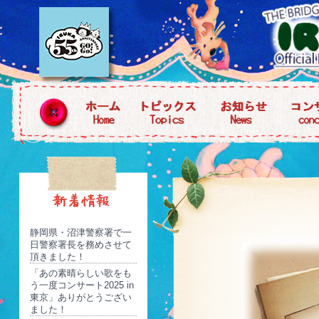
静岡県・沼津警察署で一
日警察署長を務めさせて
頂きました！
「あの素晴らしい歌をも
う一度コンサート2025 in
東京」ありがとうござい
ました！