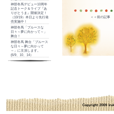
神部冬馬デビュー10周年
記念トーク＆ライブ『あ
りがとうま』開催決定！
＜＜前の記事
（10/19）本日より先行発
売実施中！
神部冬馬「ブルースな
日々～夢に向かって～」
舞台！
神部冬馬 舞台「ブルース
な日々～夢に向かって
～」に主演します。
(6/9、10、14）