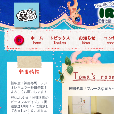
新年度！神部冬馬、ラジ
オレギュラー番組多数！
神部冬馬「ブルースな日々
よろしくお願いします！
FMふじやま「神部冬馬の
ピースフルデイズ」（番
組放送1周年！）に出演し
てきました！＆北原ミュ