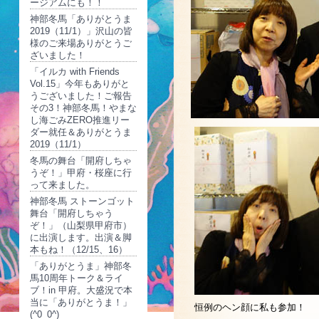
ージアムにも！！
神部冬馬「ありがとうま
2019（11/1）」沢山の皆
様のご来場ありがとうご
ざいました！
「イルカ with Friends
Vol.15」今年もありがと
うございました！ご報告
その3！神部冬馬！やまな
し海ごみZERO推進リー
ダー就任＆ありがとうま
2019（11/1）
冬馬の舞台「開府しちゃ
うぞ！」甲府・桜座に行
って来ました。
神部冬馬 ストーンゴット
舞台「開府しちゃう
ぞ！」（山梨県甲府市）
に出演します。出演＆脚
本もね！（12/15、16）
「ありがとうま」神部冬
馬10周年トーク＆ライ
ブ！in 甲府。大盛況で本
当に「ありがとうま！」
恒例のヘン顔に私も参加！
(^0_0^)