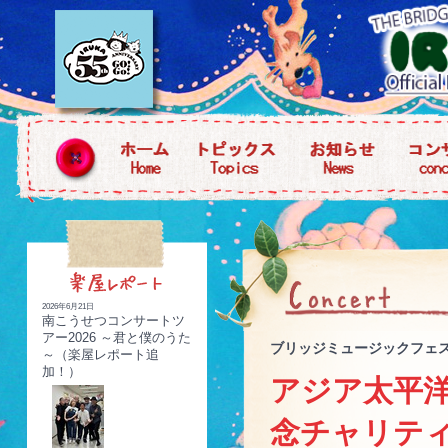
2026年6月21日
南こうせつコンサートツ
アー2026 ～君と僕のうた
ブリッジミュージックフェ
～（楽屋レポート追
加！）
アジア太平洋
念チャリティ K