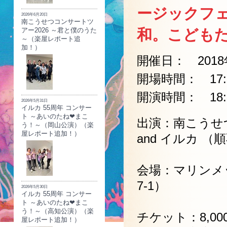
ージックフェ
2026年6月20日
南こうせつコンサートツ
和。こども
アー2026 ～君と僕のうた
～（楽屋レポート追
加！）
開催日： 2018年
開場時間： 17:
開演時間： 18:
2026年5月31日
イルカ 55周年 コンサー
ト ～あいのたね❤まこ
出演：南こうせ
う！～（岡山公演）（楽
屋レポート追加！）
and イルカ （
会場：マリンメッ
7-1）
2026年5月30日
イルカ 55周年 コンサー
ト ～あいのたね❤まこ
う！～（高知公演）（楽
チケット：8,0
屋レポート追加！）