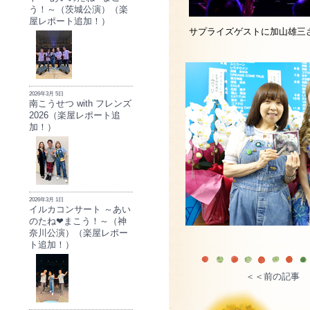
う！～（茨城公演）（楽
屋レポート追加！）
サプライズゲストに加山雄三
2026年3月 5日
南こうせつ with フレンズ
2026（楽屋レポート追
加！）
2026年3月 1日
イルカコンサート ～あい
のたね❤まこう！～（神
奈川公演）（楽屋レポー
ト追加！）
＜＜前の記事