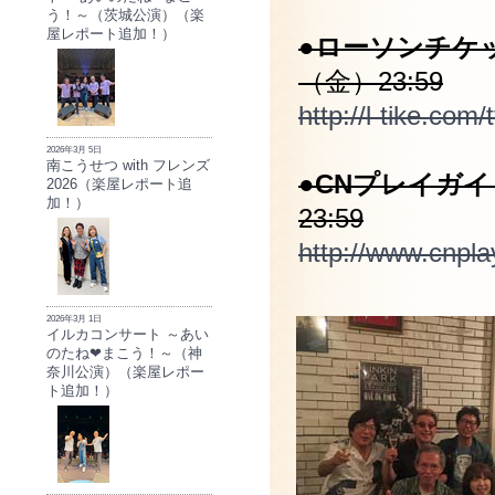
う！～（茨城公演）（楽
屋レポート追加！）
●ローソンチケ
（金）23:59
http://l-tike.com/
2026年3月 5日
南こうせつ with フレンズ
●CNプレイガイ
2026（楽屋レポート追
加！）
23:59
http://www.cnpla
2026年3月 1日
イルカコンサート ～あい
のたね❤まこう！～（神
奈川公演）（楽屋レポー
ト追加！）