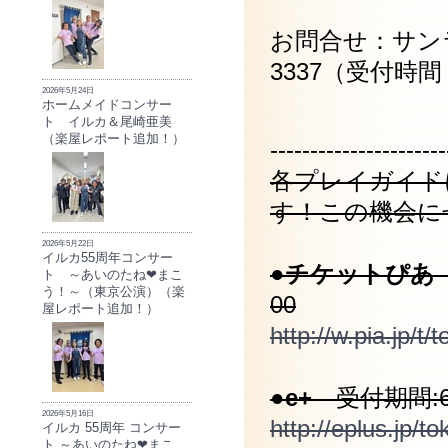
お問合せ：サンラ
3337（受付時間：
2026年5月24日
ホームメイドコンサー
ト イルカ＆尾崎亜美
（楽屋レポート追加！）
----------------------
各プレイガイド
す！この機会に
2026年5月22日
イルカ55周年コンサー
●チケットぴあ
ト ～あいのたね❤まこ
う！～（東京公演）（楽
00
屋レポート追加！）
http://w.pia.jp/t/
●e+
受付期間:6/8
2026年5月16日
http://eplus.jp/t
イルカ 55周年 コンサー
ト ～あいのたね❤まこ