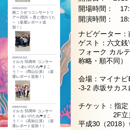
開場時間： 17:
2026年6月20日
南こうせつコンサートツ
アー2026 ～君と僕のうた
開演時間： 18:
～（楽屋レポート追
加！）
ナビゲーター：南
ゲスト：六文銭
フォーク カル
2026年5月31日
称略・順不同）
イルカ 55周年 コンサー
ト ～あいのたね❤まこ
う！～（岡山公演）（楽
屋レポート追加！）
会場：マイナビBL
-3-2 赤坂サカ
チケット：指定 
2026年5月30日
イルカ 55周年 コンサー
2F立見 7,
ト ～あいのたね❤まこ
う！～（高知公演）（楽
平成30（201
屋レポート追加！）