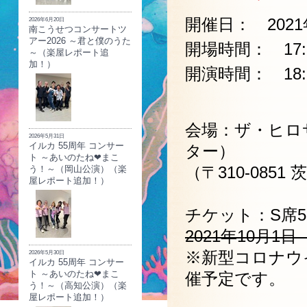
開催日： 2021年
2026年6月20日
南こうせつコンサートツ
アー2026 ～君と僕のうた
開場時間： 17:
～（楽屋レポート追
加！）
開演時間： 18:
会場：ザ・ヒロ
2026年5月31日
イルカ 55周年 コンサー
ター）
ト ～あいのたね❤まこ
（〒310-085
う！～（岡山公演）（楽
屋レポート追加！）
チケット：S席5,
2021年10月
※新型コロナウ
2026年5月30日
イルカ 55周年 コンサー
ト ～あいのたね❤まこ
催予定です。
う！～（高知公演）（楽
屋レポート追加！）