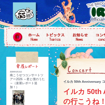
2026年6月21日
南こうせつコンサートツ
アー2026 ～君と僕のうた
イルカ 50th Anniver
～（楽屋レポート追
加！）
イルカ 50th
の行こうね