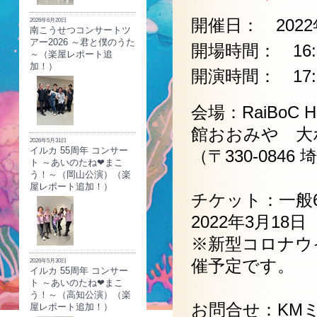
開催日： 2022年
2026年6月20日
南こうせつコンサートツ
アー2026 ～君と僕のうた
開場時間： 16:
～（楽屋レポート追
加！）
開演時間： 17:
会場：RaiBoC
館おおみや 大
2026年5月31日
イルカ 55周年 コンサー
（〒330-084
ト ～あいのたね❤まこ
う！～（岡山公演）（楽
屋レポート追加！）
チケット：一般6
2022年3月18
※新型コロナウ
催予定です。
2026年5月30日
イルカ 55周年 コンサー
ト ～あいのたね❤まこ
う！～（高知公演）（楽
お問合せ：KMミュ
屋レポート追加！）