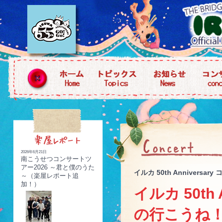
2026年6月21日
南こうせつコンサートツ
アー2026 ～君と僕のうた
イルカ 50th Anniver
～（楽屋レポート追
加！）
イルカ 50th
の行こうね