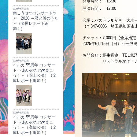
開場時間： 16:30
開演時間： 17:00
2026年6月20日
南こうせつコンサートツ
アー2026 ～君と僕のうた
会場：パストラルかぞ 大ホ
～（楽屋レポート追
（〒347-0006 埼玉県加須市
加！）
チケット：7,000円（全席指
2025年6月15日（日）～一般
お問合せ：桐生音協 TEL:0277-
パストラルかぞ・チケットセンタ
2026年5月31日
イルカ 55周年 コンサー
ト ～あいのたね❤まこ
う！～（岡山公演）（楽
屋レポート追加！）
2026年5月30日
イルカ 55周年 コンサー
ト ～あいのたね❤まこ
う！～（高知公演）（楽
屋レポート追加！）