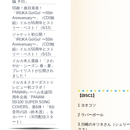
編 ＃01」
55曲！曲目発表！
「IRUKA Go!Go! 〜55th
Anniversary〜」（CD3枚
組）イルカ55周年ヒスト
リー・ベスト！（5/13）
ジャケット初公開！
「IRUKA Go!Go! 〜55th
Anniversary〜」（CD3枚
組）イルカ55周年ヒスト
リー・ベスト！（5/13）
イルカ本人選曲！「さわ
やか・シーズン 春～夏」
プレイリストが公開され
ました！
イルカ＆スターダスト☆
レビュー初コラボ！
PANAMレーベル生誕55
【DISC1】
周年企画「PANAM
55/100 SUPER SONG
1 ヨオコソ
COVERS」第6弾！「8分
音符の詩（鈴木茂）」を
2 ラバーボール
カバー！（3/25配信スタ
ート）
3 川崎のキツネさん（シュリー
クス）