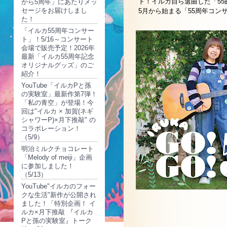
ト！イルカ自ら選曲した「5
から5周年」にあたりメッ
セージをお届けしまし
5月から始まる「55周年コ
た！
「イルカ55周年コンサー
ト」！5/16～コンサート
会場で販売予定！2026年
最新「イルカ55周年記念
オリジナルグッズ」のご
紹介！
YouTube「イルカPと孫
の実験室」最新作第7弾！
「私の青空」が登場！今
回は"イルカ × 加賀(ネギ
シャワーP)×月下推敲" の
コラボレーション！
（5/9）
明治ミルクチョコレート
「Melody of meiji」企画
に参加しました！
（5/13）
YouTube"イルカのフォー
クな生活"新作が公開され
ました！「特別企画！ イ
ルカ×月下推敲 『イルカ
Pと孫の実験室』トーク