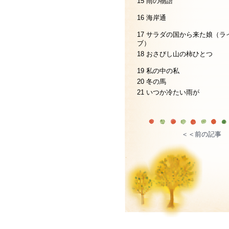
15 雨の物語
16 海岸通
17 サラダの国から来た娘（ラ
ブ）
18 おさびし山の柿ひとつ
19 私の中の私
20 冬の馬
21 いつか冷たい雨が
＜＜前の記事