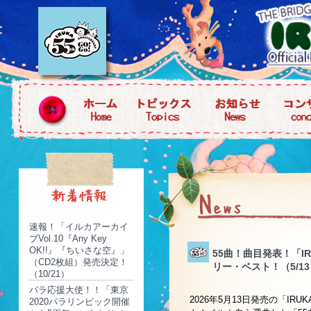
速報！「イルカアーカイ
ブVol.10『Any Key
OK!!』『ちいさな空』」
55曲！曲目発表！「IRUK
（CD2枚組）発売決定！
リー・ベスト！（5/1
（10/21）
パラ応援大使！！「東京
2026年5月13日発売の「IRUKA
2020パラリンピック開催