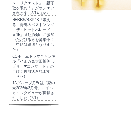
メロリクエスト」「親守
歌を歌おう」がオンエア
されます（3/14ほか）
NHKBS/BSP4K「歌え
る！青春のベストソング
～ザ・ヒットパレード～
＃15」番組収録にご参加
いただける方を募集中！
（申込は締切となりまし
た）
CSホームドラマチャンネ
ル「イルカ＆太田裕美 ラ
ブリー❤コンサート」が
再び！再放送されます
（2/22）
JAグループ月刊誌『家の
光2026年3月号』にイル
カインタビューが掲載さ
れました（2/1）