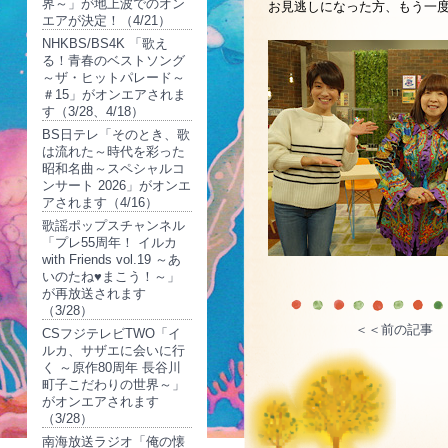
界～」が地上波でのオン
お見逃しになった方、もう一
エアが決定！（4/21）
NHKBS/BS4K 「歌え
る！青春のベストソング
～ザ・ヒットパレード～
＃15」がオンエアされま
す（3/28、4/18）
BS日テレ「そのとき、歌
は流れた～時代を彩った
昭和名曲～スペシャルコ
ンサート 2026」がオンエ
アされます（4/16）
歌謡ポップスチャンネル
「プレ55周年！ イルカ
with Friends vol.19 ～あ
いのたね♥まこう！～」
が再放送されます
（3/28）
＜＜前の記事
CSフジテレビTWO「イ
ルカ、サザエに会いに行
く ～原作80周年 長谷川
町子こだわりの世界～」
がオンエアされます
（3/28）
南海放送ラジオ「俺の懐