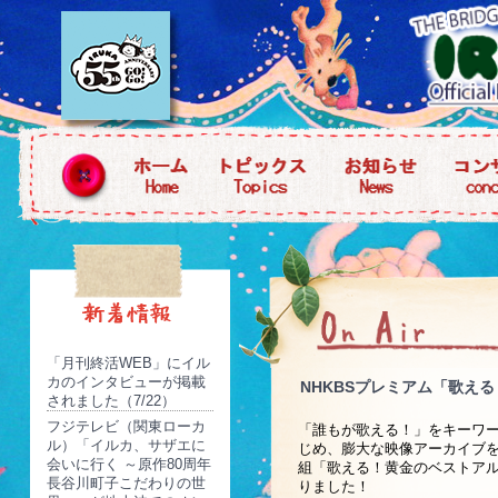
「月刊終活WEB」にイル
カのインタビューが掲載
NHKBSプレミアム「歌える
されました（7/22）
フジテレビ（関東ローカ
「誰もが歌える！」をキーワー
ル）「イルカ、サザエに
じめ、膨大な映像アーカイブ
会いに行く ～原作80周年
組「歌える！黄金のベストアル
長谷川町子こだわりの世
りました！