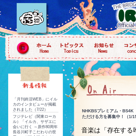
「月刊終活WEB」にイル
カのインタビューが掲載
されました（7/22）
NHKBSプレミアム・BS4
フジテレビ（関東ローカ
ただける方を募集中！（1/1
ル）「イルカ、サザエに
会いに行く ～原作80周年
音楽は「存在する
長谷川町子こだわりの世