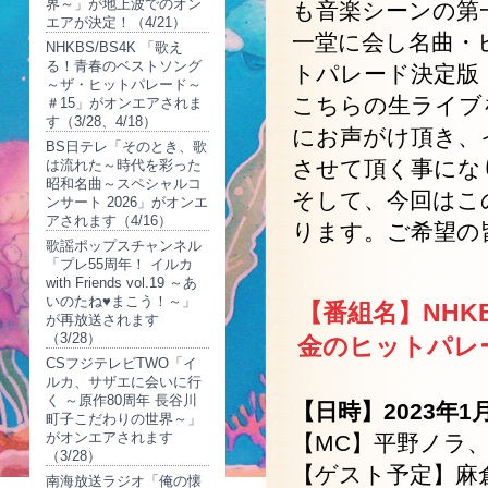
界～」が地上波でのオン
も音楽シーンの第
エアが決定！（4/21）
一堂に会し名曲・
NHKBS/BS4K 「歌え
る！青春のベストソング
トパレード決定版
～ザ・ヒットパレード～
こちらの生ライブ
＃15」がオンエアされま
す（3/28、4/18）
にお声がけ頂き、
BS日テレ「そのとき、歌
させて頂く事にな
は流れた～時代を彩った
昭和名曲～スペシャルコ
そして、今回はこ
ンサート 2026」がオンエ
アされます（4/16）
ります。ご希望の
歌謡ポップスチャンネル
「プレ55周年！ イルカ
with Friends vol.19 ～あ
いのたね♥まこう！～」
【番組名】NHKB
が再放送されます
（3/28）
金のヒットパレ
CSフジテレビTWO「イ
ルカ、サザエに会いに行
く ～原作80周年 長谷川
【日時】2023年
町子こだわりの世界～」
がオンエアされます
【MC】平野ノラ、
（3/28）
【ゲスト予定】麻
南海放送ラジオ「俺の懐