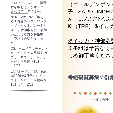
メロリクエスト」「親守
（ゴールデンボン
歌を歌おう」がオンエア
子、SARD UND
されます（3/14ほか）
NHKBS/BSP4K「歌え
ん、ばんばひろふ
る！青春のベストソング
KI（TRF）＆イ
～ザ・ヒットパレード～
＃15」番組収録にご参加
いただける方を募集中！
（申込は締切となりまし
※イルカ・神部冬馬
た）
※番組は予告なく
CSホームドラマチャンネ
ル「イルカ＆太田裕美 ラ
じめ御了承くださ
ブリー❤コンサート」が
再び！再放送されます
（2/22）
JAグループ月刊誌『家の
光2026年3月号』にイル
番組観覧募集の詳
カインタビューが掲載さ
れました（2/1）
＜＜前の記事