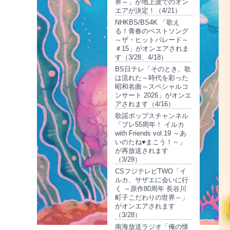
界～」が地上波でのオン
エアが決定！（4/21）
NHKBS/BS4K 「歌え
る！青春のベストソング
～ザ・ヒットパレード～
＃15」がオンエアされま
す（3/28、4/18）
BS日テレ「そのとき、歌
は流れた～時代を彩った
昭和名曲～スペシャルコ
ンサート 2026」がオンエ
アされます（4/16）
歌謡ポップスチャンネル
「プレ55周年！ イルカ
with Friends vol.19 ～あ
いのたね♥まこう！～」
が再放送されます
（3/28）
CSフジテレビTWO「イ
ルカ、サザエに会いに行
く ～原作80周年 長谷川
町子こだわりの世界～」
がオンエアされます
（3/28）
南海放送ラジオ「俺の懐