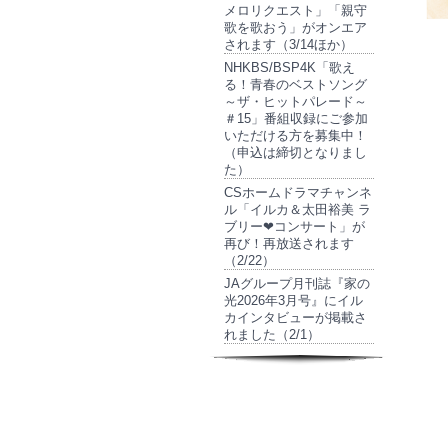
メロリクエスト」「親守
歌を歌おう」がオンエア
されます（3/14ほか）
NHKBS/BSP4K「歌え
る！青春のベストソング
～ザ・ヒットパレード～
＃15」番組収録にご参加
いただける方を募集中！
（申込は締切となりまし
た）
CSホームドラマチャンネ
ル「イルカ＆太田裕美 ラ
ブリー❤コンサート」が
再び！再放送されます
（2/22）
JAグループ月刊誌『家の
光2026年3月号』にイル
カインタビューが掲載さ
れました（2/1）