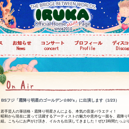
BSフジ「霜降り明星のゴールデン☆80's」に出演します（1/23）
若手芸人の筆頭格・霜降り明星さんによる、本気の音楽バラエティ！
昭和から現在に渡って活躍するアーティストの魅力や意外な一面を、霜降り
組。こちらにお声がけ頂き、イルカも出演してきました！ぜひ1時間たっぷ