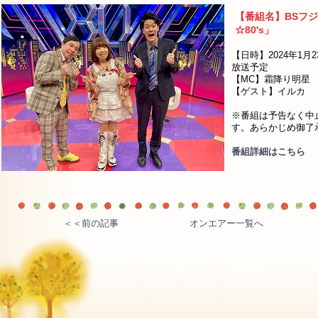
【番組名】BSフ
☆80's」
【日時】2024年1月23
放送予定
【MC】霜降り明星
【ゲスト】イルカ
※番組は予告なく中
す。あらかじめ御了
番組詳細はこちら
＜＜前の記事
オンエアー一覧へ