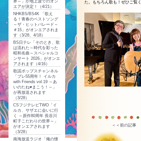
界～」が地上波でのオン
た。もちろん歌も！ぜひご覧
エアが決定！（4/21）
NHKBS/BS4K 「歌え
る！青春のベストソング
～ザ・ヒットパレード～
＃15」がオンエアされま
す（3/28、4/18）
BS日テレ「そのとき、歌
は流れた～時代を彩った
昭和名曲～スペシャルコ
ンサート 2026」がオンエ
アされます（4/16）
歌謡ポップスチャンネル
「プレ55周年！ イルカ
with Friends vol.19 ～あ
いのたね♥まこう！～」
が再放送されます
（3/28）
CSフジテレビTWO「イ
ルカ、サザエに会いに行
く ～原作80周年 長谷川
町子こだわりの世界～」
＜＜前の記事
がオンエアされます
（3/28）
南海放送ラジオ「俺の懐