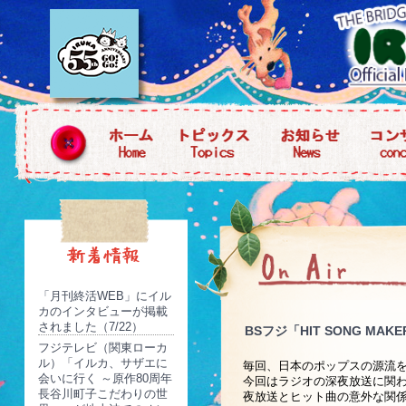
「月刊終活WEB」にイル
カのインタビューが掲載
されました（7/22）
BSフジ「HIT SONG 
フジテレビ（関東ローカ
ル）「イルカ、サザエに
毎回、日本のポップスの源流を探
会いに行く ～原作80周年
今回はラジオの深夜放送に関
長谷川町子こだわりの世
夜放送とヒット曲の意外な関