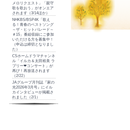
メロリクエスト」「親守
歌を歌おう」がオンエア
されます（3/14ほか）
NHKBS/BSP4K「歌え
る！青春のベストソング
～ザ・ヒットパレード～
＃15」番組収録にご参加
いただける方を募集中！
（申込は締切となりまし
た）
CSホームドラマチャンネ
ル「イルカ＆太田裕美 ラ
ブリー❤コンサート」が
再び！再放送されます
（2/22）
JAグループ月刊誌『家の
光2026年3月号』にイル
カインタビューが掲載さ
れました（2/1）