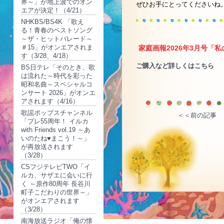
界～」が地上波でのオン
ぜひお手にとってくださいね
エアが決定！（4/21）
NHKBS/BS4K 「歌え
る！青春のベストソング
～ザ・ヒットパレード～
＃15」がオンエアされま
家庭画報2026年3月号「
す（3/28、4/18）
ご購入など詳しくはこちら
BS日テレ「そのとき、歌
は流れた～時代を彩った
昭和名曲～スペシャルコ
ンサート 2026」がオンエ
アされます（4/16）
歌謡ポップスチャンネル
＜＜前の記事
「プレ55周年！ イルカ
with Friends vol.19 ～あ
いのたね♥まこう！～」
が再放送されます
（3/28）
CSフジテレビTWO「イ
ルカ、サザエに会いに行
く ～原作80周年 長谷川
町子こだわりの世界～」
がオンエアされます
（3/28）
南海放送ラジオ「俺の懐