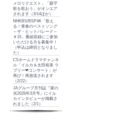
メロリクエスト」「親守
歌を歌おう」がオンエア
されます（3/14ほか）
NHKBS/BSP4K「歌え
る！青春のベストソング
～ザ・ヒットパレード～
＃15」番組収録にご参加
いただける方を募集中！
（申込は締切となりまし
た）
CSホームドラマチャンネ
ル「イルカ＆太田裕美 ラ
ブリー❤コンサート」が
再び！再放送されます
（2/22）
JAグループ月刊誌『家の
光2026年3月号』にイル
カインタビューが掲載さ
れました（2/1）