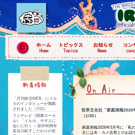
「月刊終活WEB」にイル
カのインタビューが掲載
されました（7/22）
世界文化社「家庭画報202
フジテレビ（関東ローカ
（1/30）
ル）「イルカ、サザエに
会いに行く ～原作80周年
家庭画報2026年3月号に「
長谷川町子こだわりの世
主には夫・カメ吉君とのお話