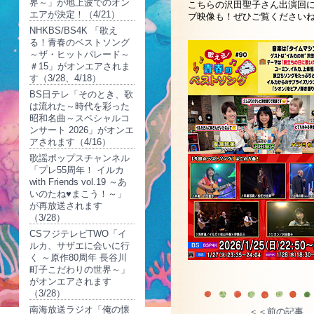
界～」が地上波でのオン
こちらの沢田聖子さん出演回
エアが決定！（4/21）
ブ映像も！ぜひご覧ください
NHKBS/BS4K 「歌え
る！青春のベストソング
～ザ・ヒットパレード～
＃15」がオンエアされま
す（3/28、4/18）
BS日テレ「そのとき、歌
は流れた～時代を彩った
昭和名曲～スペシャルコ
ンサート 2026」がオンエ
アされます（4/16）
歌謡ポップスチャンネル
「プレ55周年！ イルカ
with Friends vol.19 ～あ
いのたね♥まこう！～」
が再放送されます
（3/28）
CSフジテレビTWO「イ
ルカ、サザエに会いに行
く ～原作80周年 長谷川
町子こだわりの世界～」
がオンエアされます
（3/28）
南海放送ラジオ「俺の懐
＜＜前の記事