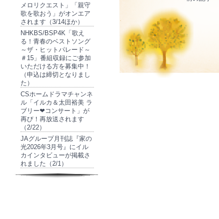
メロリクエスト」「親守
歌を歌おう」がオンエア
されます（3/14ほか）
NHKBS/BSP4K「歌え
る！青春のベストソング
～ザ・ヒットパレード～
＃15」番組収録にご参加
いただける方を募集中！
（申込は締切となりまし
た）
CSホームドラマチャンネ
ル「イルカ＆太田裕美 ラ
ブリー❤コンサート」が
再び！再放送されます
（2/22）
JAグループ月刊誌『家の
光2026年3月号』にイル
カインタビューが掲載さ
れました（2/1）