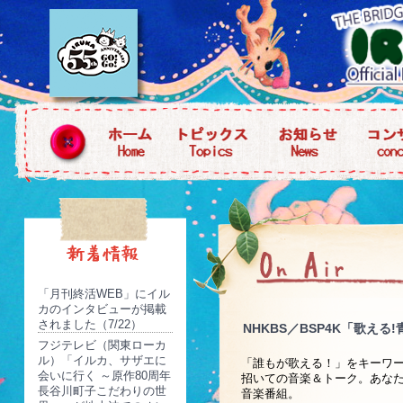
「月刊終活WEB」にイル
カのインタビューが掲載
されました（7/22）
NHKBS／BSP4K「歌え
フジテレビ（関東ローカ
ル）「イルカ、サザエに
「誰もが歌える！」をキーワ
会いに行く ～原作80周年
招いての音楽＆トーク。あなた
長谷川町子こだわりの世
音楽番組。