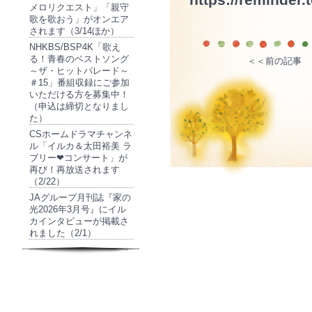
メロリクエスト」「親守
歌を歌おう」がオンエア
されます（3/14ほか）
NHKBS/BSP4K「歌え
る！青春のベストソング
＜＜前の記事
～ザ・ヒットパレード～
＃15」番組収録にご参加
いただける方を募集中！
（申込は締切となりまし
た）
CSホームドラマチャンネ
ル「イルカ＆太田裕美 ラ
ブリー❤コンサート」が
再び！再放送されます
（2/22）
JAグループ月刊誌『家の
光2026年3月号』にイル
カインタビューが掲載さ
れました（2/1）