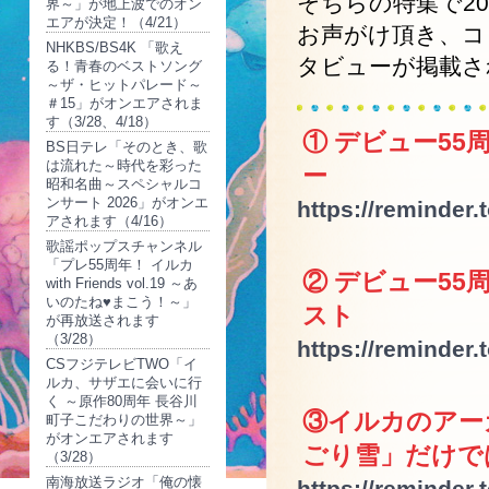
そちらの特集で2
界～」が地上波でのオン
エアが決定！（4/21）
お声がけ頂き、ココ
NHKBS/BS4K 「歌え
タビューが掲載さ
る！青春のベストソング
～ザ・ヒットパレード～
＃15」がオンエアされま
す（3/28、4/18）
① デビュー5
BS日テレ「そのとき、歌
は流れた～時代を彩った
ー
昭和名曲～スペシャルコ
ンサート 2026」がオンエ
https://reminder.
アされます（4/16）
歌謡ポップスチャンネル
「プレ55周年！ イルカ
② デビュー5
with Friends vol.19 ～あ
いのたね♥まこう！～」
スト
が再放送されます
（3/28）
https://reminder.
CSフジテレビTWO「イ
ルカ、サザエに会いに行
く ～原作80周年 長谷川
③イルカのアー
町子こだわりの世界～」
がオンエアされます
ごり雪」だけで
（3/28）
南海放送ラジオ「俺の懐
https://reminder.