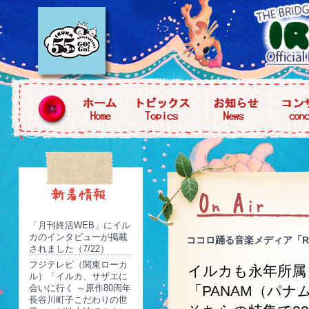
「月刊終活WEB」にイル
カのインタビューが掲載
ココロ踊る音楽メディア「Re
されました（7/22）
フジテレビ（関東ローカ
イルカも永年所属
ル）「イルカ、サザエに
会いに行く ～原作80周年
「PANAM（パナ
長谷川町子こだわりの世