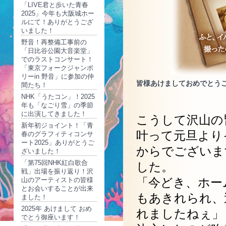
「LIVE君と歩いた青春
2025」今年も大阪城ホー
ルにて！ありがとうござ
いました！
野音！再整備工事前の
「日比谷公園大音楽堂」
でのラストコンサート！
「東京フォークジャンボ
リーin 野音」に参加の仲
皆様あけましておめでとう
間たち！
NHK「うたコン」！2025
年も「なごり雪」の季節
に出演してきました！
こうして沢山の
新年初ジョイント！「青
叶って元旦より
春のグラフィティコンサ
ート2025」ありがとうご
からでございま
ざいました！
「第75回NHK紅白歌合
した。
戦」出場を振り返り！沢
「今どき、ホー
山のアーティストの皆様
とお会いすることが出来
もあきれられ、
ました！
2025年 あけまして おめ
れましたねぇ」
でとう御座います！