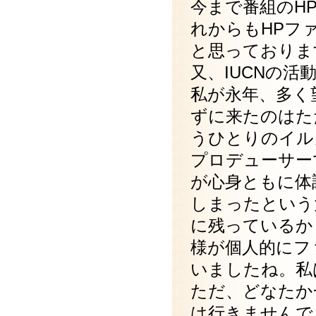
今まで番組のH
れからもHPフ
と思っておりま
又、IUCNの
私が永年、多く
ずに来たのはた
うひとりのイル
プロデューサー
が心身ともに体
しまったという
に残っているか
様が個人的にフ
いましたね。私
ただ、どなたか
は行きませんで