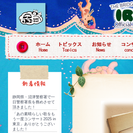
静岡県・沼津警察署で一
日警察署長を務めさせて
頂きました！
「あの素晴らしい歌をも
う一度コンサート2025 in
東京」ありがとうござい
ました！