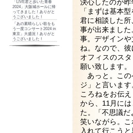
決心したのが昨
「LIVE君と歩いた青春
2024」大阪城ホールに帰
「まずは基本型
ってきました！ありがと
うございました！
君に相談した所
「あの素晴らしい歌をも
事が出来ました
う一度コンサート2024 in
東京」大盛況！ありがと
事。デザインや
うございました！
ね。なので、彼
オフィスのスタ
願い致します。
あっと。この
ジ」と言います
ころねをお伝え
から、11月に
た。「不思議だ
笑いながら。こ
入れて行こうと