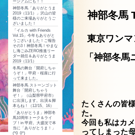
ージアムにも！！
神部冬馬「ありがとうま
神部冬馬
2019（11/1）」沢山の皆
様のご来場ありがとうご
ざいました！
「イルカ with Friends
Vol.15」今年もありがと
東京ワンマ
うございました！ご報告
その3！神部冬馬！やまな
し海ごみZERO推進リー
「神部冬馬
ダー就任＆ありがとうま
2019（11/1）
冬馬の舞台「開府しちゃ
うぞ！」甲府・桜座に行
って来ました。
神部冬馬 ストーンゴット
舞台「開府しちゃう
ぞ！」（山梨県甲府市）
に出演します。出演＆脚
たくさんの皆
本もね！（12/15、16）
た。
「ありがとうま」神部冬
馬10周年トーク＆ライ
今回も私はカ
ブ！in 甲府。大盛況で本
当に「ありがとうま！」
ってしまった
(^0_0^)