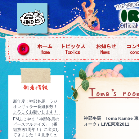
新年度！神部冬馬、ラジ
オレギュラー番組多数！
よろしくお願いします！
神部冬馬 Toma Kam
FMふじやま「神部冬馬の
ォーク」LIVE東京2011
ピースフルデイズ」（番
組放送1周年！）に出演し
てきました！＆北原ミュ