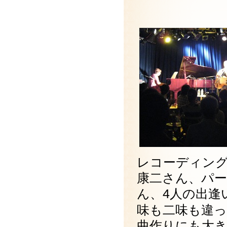
レコーディン
康二さん、パ
ん、
人の出逢
4
味も二味も違
曲作りにも大