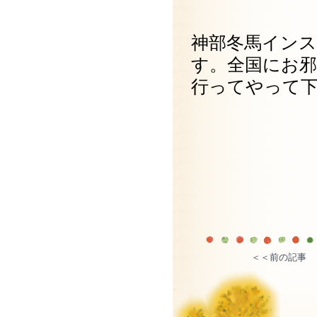
神部冬馬イン
す。全国にお
行ってやって
phot
＜＜前の記事