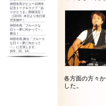
神部冬馬デビュー10周年
記念トーク＆ライブ『あ
りがとうま』開催決定！
（10/19）本日より先行発
売実施中！
神部冬馬「ブルースな
日々～夢に向かって～」
舞台！
神部冬馬 舞台「ブルース
な日々～夢に向かって
～」に主演します。
(6/9、10、14）
各方面の方々
した。