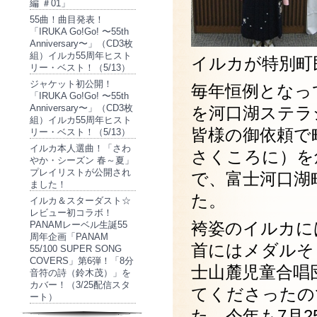
編 ＃01」
55曲！曲目発表！
「IRUKA Go!Go! 〜55th
Anniversary〜」（CD3枚
組）イルカ55周年ヒスト
イルカが特別町
リー・ベスト！（5/13）
ジャケット初公開！
毎年恒例となってい
「IRUKA Go!Go! 〜55th
Anniversary〜」（CD3枚
を河口湖ステラ
組）イルカ55周年ヒスト
皆様の御依頼で
リー・ベスト！（5/13）
イルカ本人選曲！「さわ
さくころに）を
やか・シーズン 春～夏」
プレイリストが公開され
で、富士河口湖
ました！
た。
イルカ＆スターダスト☆
レビュー初コラボ！
袴姿のイルカに
PANAMレーベル生誕55
周年企画「PANAM
首にはメダルそ
55/100 SUPER SONG
COVERS」第6弾！「8分
士山麓児童合唱
音符の詩（鈴木茂）」を
カバー！（3/25配信スタ
てくださったの
ート）
た。今年も7月25