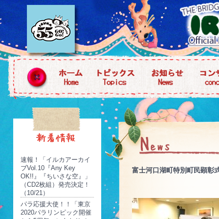
速報！「イルカアーカイ
ブVol.10『Any Key
富士河口湖町特別町民顕彰
OK!!』『ちいさな空』」
（CD2枚組）発売決定！
（10/21）
パラ応援大使！！「東京
2020パラリンピック開催