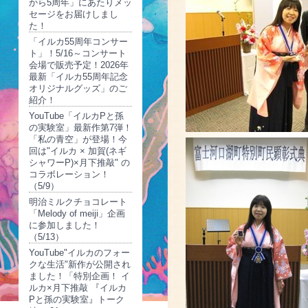
から5周年」にあたりメッ
セージをお届けしまし
た！
「イルカ55周年コンサー
ト」！5/16～コンサート
会場で販売予定！2026年
最新「イルカ55周年記念
オリジナルグッズ」のご
紹介！
YouTube「イルカPと孫
の実験室」最新作第7弾！
「私の青空」が登場！今
回は"イルカ × 加賀(ネギ
シャワーP)×月下推敲" の
コラボレーション！
（5/9）
明治ミルクチョコレート
「Melody of meiji」企画
に参加しました！
（5/13）
YouTube"イルカのフォー
クな生活"新作が公開され
ました！「特別企画！ イ
ルカ×月下推敲 『イルカ
Pと孫の実験室』トーク