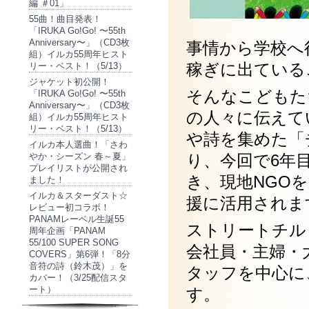
編 ＃01」
55曲！曲目発表！
「IRUKA Go!Go! 〜55th
Anniversary〜」（CD3枚
事情から学校へ
組）イルカ55周年ヒスト
稼ぎに出ている
リー・ベスト！（5/13）
ジャケット初公開！
そんなこどもた
「IRUKA Go!Go! 〜55th
Anniversary〜」（CD3枚
の人々に伝えて
組）イルカ55周年ヒスト
リー・ベスト！（5/13）
や詩を集めた「
イルカ本人選曲！「さわ
やか・シーズン 春～夏」
り、今回で6年
プレイリストが公開され
き、現地NGO
ました！
イルカ＆スターダスト☆
援に活用されま
レビュー初コラボ！
PANAMレーベル生誕55
ストリートチル
周年企画「PANAM
55/100 SUPER SONG
会社員・主婦・
COVERS」第6弾！「8分
音符の詩（鈴木茂）」を
タッフを中心に
カバー！（3/25配信スタ
ート）
す。