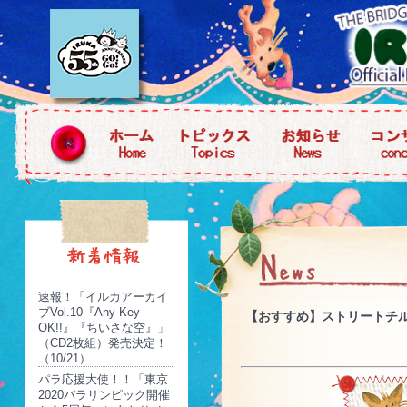
速報！「イルカアーカイ
ブVol.10『Any Key
【おすすめ】ストリートチル
OK!!』『ちいさな空』」
（CD2枚組）発売決定！
（10/21）
パラ応援大使！！「東京
2020パラリンピック開催