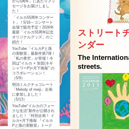
から5周年」にあたりメッ
セージをお届けしまし
た！
「イルカ55周年コンサー
ト」！5/16～コンサート
会場で販売予定！2026年
ストリートチ
最新「イルカ55周年記念
オリジナルグッズ」のご
紹介！
ンダー
YouTube「イルカPと孫
の実験室」最新作第7弾！
The Internation
「私の青空」が登場！今
回は"イルカ × 加賀(ネギ
streets.
シャワーP)×月下推敲" の
コラボレーション！
（5/9）
明治ミルクチョコレート
「Melody of meiji」企画
に参加しました！
（5/13）
YouTube"イルカのフォー
クな生活"新作が公開され
ました！「特別企画！ イ
ルカ×月下推敲 『イルカ
Pと孫の実験室』トーク