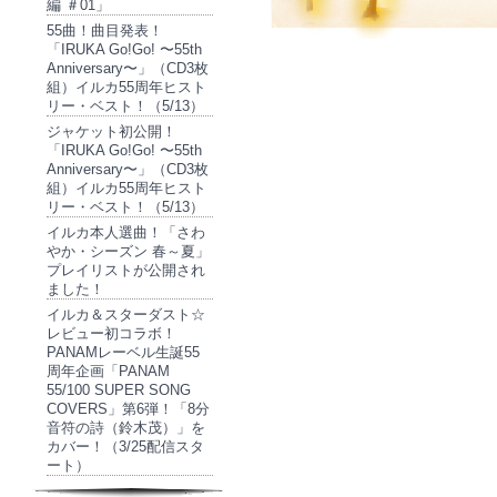
編 ＃01」
55曲！曲目発表！
「IRUKA Go!Go! 〜55th
Anniversary〜」（CD3枚
組）イルカ55周年ヒスト
リー・ベスト！（5/13）
ジャケット初公開！
「IRUKA Go!Go! 〜55th
Anniversary〜」（CD3枚
組）イルカ55周年ヒスト
リー・ベスト！（5/13）
イルカ本人選曲！「さわ
やか・シーズン 春～夏」
プレイリストが公開され
ました！
イルカ＆スターダスト☆
レビュー初コラボ！
PANAMレーベル生誕55
周年企画「PANAM
55/100 SUPER SONG
COVERS」第6弾！「8分
音符の詩（鈴木茂）」を
カバー！（3/25配信スタ
ート）