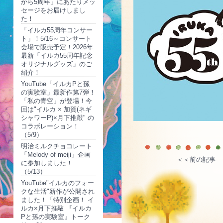
から5周年」にあたりメッ
セージをお届けしまし
た！
「イルカ55周年コンサー
ト」！5/16～コンサート
会場で販売予定！2026年
最新「イルカ55周年記念
オリジナルグッズ」のご
紹介！
YouTube「イルカPと孫
の実験室」最新作第7弾！
「私の青空」が登場！今
回は"イルカ × 加賀(ネギ
シャワーP)×月下推敲" の
コラボレーション！
（5/9）
明治ミルクチョコレート
「Melody of meiji」企画
＜＜前の記事
に参加しました！
（5/13）
YouTube"イルカのフォー
クな生活"新作が公開され
ました！「特別企画！ イ
ルカ×月下推敲 『イルカ
Pと孫の実験室』トーク