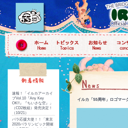
速報！「イルカアーカイ
ブVol.10『Any Key
イルカ「55周年」ロゴマー
OK!!』『ちいさな空』」
（CD2枚組）発売決定！
（10/21）
パラ応援大使！！「東京
2020パラリンピック開催