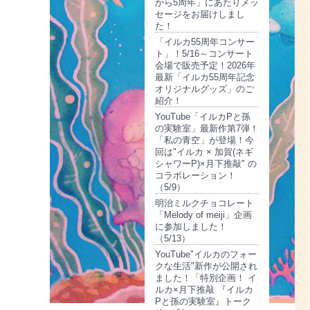
から5周年」にあたりメッ
セージをお届けしまし
た！
「イルカ55周年コンサー
ト」！5/16～コンサート
会場で販売予定！2026年
最新「イルカ55周年記念
オリジナルグッズ」のご
紹介！
YouTube「イルカPと孫
の実験室」最新作第7弾！
「私の青空」が登場！今
回は"イルカ × 加賀(ネギ
シャワーP)×月下推敲" の
コラボレーション！
（5/9）
明治ミルクチョコレート
「Melody of meiji」企画
に参加しました！
（5/13）
YouTube"イルカのフォー
クな生活"新作が公開され
ました！「特別企画！ イ
ルカ×月下推敲 『イルカ
Pと孫の実験室』トーク