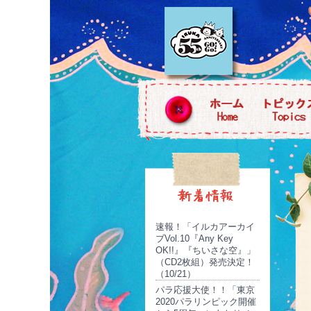
速報！「イルカアーカイ
ブVol.10『Any Key
OK!!』『ちいさな空』」
（CD2枚組）発売決定！
（10/21）
パラ応援大使！！「東京
2020パラリンピック開催