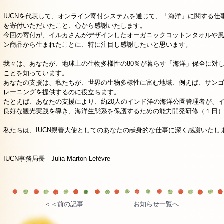
IUCNを代表して、オンライン寄付システムを通じて、「海洋」に関する仕事を
を寄付いただいたこと、心から感謝いたします。
今回の寄付が、イルカさんがデザインしたオーガニックコットンタオルや風呂
ン商品から生まれたことに、特に注目し感謝したいと思います。
我々は、あなたが、地球上の生物多様性の80％が暮らす「海洋」保全に対
ことを知っています。
あなたの支援は、私たちが、世界の生物多様性に富む地域、例えば、サン
レーニングを提供するのに役立ちます。
たとえば、あなたの支援により、約20人のインド洋の海洋公園管理者が、
良好な観光実践を導き、海洋生態系を保護するための能力開発研修（１日
私たちは、IUCN親善大使としてのあなたの献身的な仕事に深く感謝いたし
IUCN事務局長 Julia Marton-Lefèvre
＜＜前の記事
お知らせ一覧へ