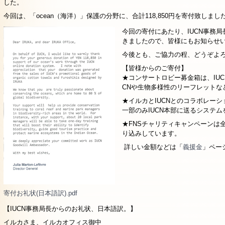
した。
今回は、「ocean（海洋）」保護の分野に、合計118,850円を寄付致しまし
今回の寄付にあたり、IUCN事務
きましたので、皆様にもお知らせ
今後とも、ご協力の程、どうぞよ
【皆様からのご寄付】
★コンサートロビー募金箱は、IUC
CNや生物多様性のリーフレットな
★イルカとIUCNとのコラボレー
一部のみIUCN本部に送るシステム
★FNSチャリティキャンペーンは
り込みしています。
詳しい金額などは「
義援金
」ペー
寄付お礼状(日本語訳).pdf
【IUCN事務局長からのお礼状、日本語訳。】
イルカさま、イルカオフィス御中