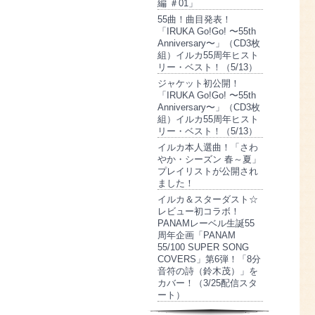
編 ＃01」
55曲！曲目発表！
「IRUKA Go!Go! 〜55th
Anniversary〜」（CD3枚
組）イルカ55周年ヒスト
リー・ベスト！（5/13）
ジャケット初公開！
「IRUKA Go!Go! 〜55th
Anniversary〜」（CD3枚
組）イルカ55周年ヒスト
リー・ベスト！（5/13）
イルカ本人選曲！「さわ
やか・シーズン 春～夏」
プレイリストが公開され
ました！
イルカ＆スターダスト☆
レビュー初コラボ！
PANAMレーベル生誕55
周年企画「PANAM
55/100 SUPER SONG
COVERS」第6弾！「8分
音符の詩（鈴木茂）」を
カバー！（3/25配信スタ
ート）