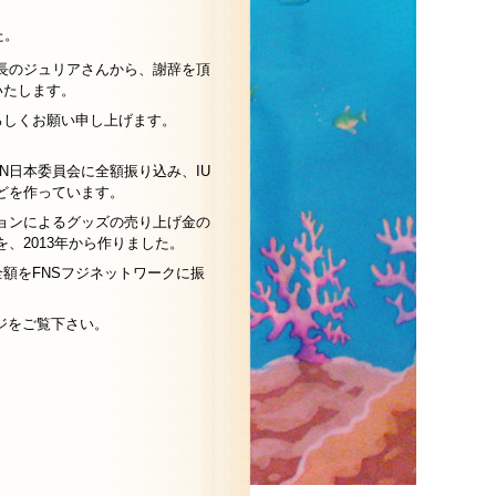
た。
局長のジュリアさんから、謝辞を頂
いたします。
ろしくお願い申し上げます。
N日本委員会に全額振り込み、IU
どを作っています。
ションによるグッズの売り上げ金の
を、2013年から作りました。
全額をFNSフジネットワークに振
ジをご覧下さい。