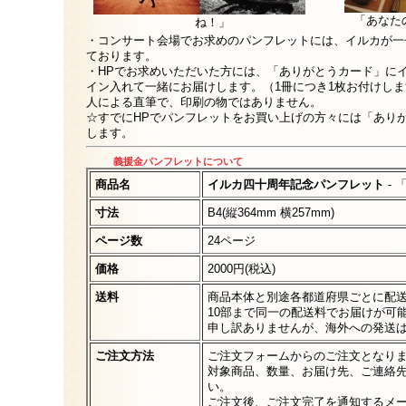
「あなた
ね！」
・コンサート会場でお求めのパンフレットには、イルカが一
ております。
・HPでお求めいただいた方には、「ありがとうカード」に
イン入れて一緒にお届けします。（1冊につき1枚お付けし
人による直筆で、印刷の物ではありません。
☆すでにHPでパンフレットをお買い上げの方々には「あり
します。
義援金パンフレットについて
商品名
イルカ四十周年記念パンフレット
- 
寸法
B4(縦364mm 横257mm)
ページ数
24ページ
価格
2000円(税込)
送料
商品本体と別途各都道府県ごとに配
10部まで同一の配送料でお届けが可
申し訳ありませんが、海外への発送
ご注文方法
ご注文フォームからのご注文となり
対象商品、数量、お届け先、ご連絡
い。
ご注文後、ご注文完了を通知するメ