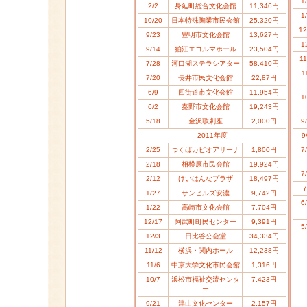
1
2/2
身延町総合文化会館
11,
346円
1
10/20
日本特殊陶業市民会館
25,320円
12
9/23
豊明市文化会館
13,627円
1
9/14
狛江エコルマホール
23,5
04円
11
7/28
河口湖ステラシアター
58,410円
1
7/20
長井市民文化会館
22,87円
6/9
四街道市文化会館
11,954円
1
6/2
秦野市文化会館
19,243円
5/18
金沢歌劇座
2,000円
9
2011年度
9
2/25
つくばカピオアリーナ
1,800円
7
2/18
相模原市民会館
19,924円
7
2/12
けいはんなプラザ
18,497円
7
1/27
サンヒルズ安濃
9,742円
6
1/22
高崎市文化会館
7,704円
12/17
阿武町町民センター
9,391円
5
12/3
日比谷公会堂
34,334円
11/12
横浜・関内ホール
12,238円
11/6
中京大学文化市民会館
1,316円
10/7
浜松市福祉交流センタ
7,423円
ー
9/21
津山文化センター
2,157円