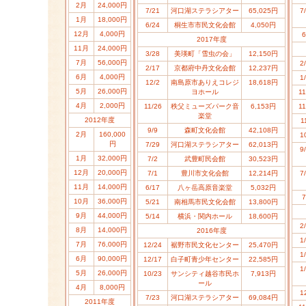
2月
24,000円
7/21
河口湖ステラシアター
65,025円
7
1月
18,000円
6/24
桐生市市民文化会館
4,050円
12月
4,000円
6
20
17
年度
11月
24,000円
3/28
美瑛町「雪虫の会」
12,150円
7月
56,000円
2
2/17
京都府中丹文化会館
12,237円
6月
4,000円
1
12/2
南島原市ありえコレジ
18,618円
5月
26,000円
ヨホール
11
4月
2,000円
11/26
秩父ミューズパーク音
6,153円
11
楽堂
2012年度
1
9/9
森町文化会館
42,108円
2月
160,000
1
円
7/29
河口湖ステラシアター
62,013円
9
1月
32,000円
7/2
武豊町民会館
30,523円
12月
20,000円
7/1
豊川市文化会館
12,214円
7
11月
14,000円
6/17
八ヶ岳高原音楽堂
5,032円
7
10月
36,000円
5/21
南相馬市民文化会館
13,800円
9月
44,000円
5/14
横浜・関内ホール
18,600円
2
8月
14,000円
20
16
年度
1
7月
76,000円
12/24
裾野市民文化センター
25,470円
1
6月
90,000円
12/17
白子町青少年センター
22,585円
1
5月
26,000円
10/23
サンシティ越谷市民ホ
7,913円
ール
4月
8,000円
1
7/23
河口湖ステラシアター
69,084円
2011年度