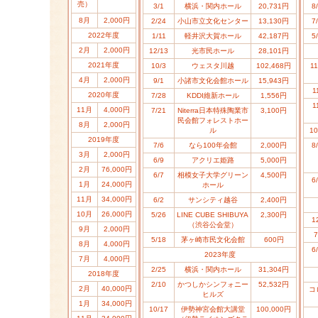
売）
3/1
横浜・関内ホール
20,731円
8
8月
2,000円
2/24
小山市立文化センター
13,130円
7
2022年度
1/11
軽井沢大賀ホール
42,187円
5
2月
2,000円
12/13
光市民ホール
28,101円
2021年度
10/3
ウェスタ川越
102,468円
11
4月
2,000円
9/1
小諸市文化会館ホール
15,943円
1
2020年度
7/28
KDDI維新ホール
1,556円
1
11月
4,000円
7/21
Niterra日本特殊陶業市
3,100円
民会館フォレストホー
8月
2,000円
ル
10
2019年度
7/6
なら100年会館
2,000円
8
3月
2,000円
6/9
アクリエ姫路
5,000円
2月
76,000円
6/7
相模女子大学グリーン
4,500円
6
1月
24,000円
ホール
11月
34,000円
6/2
サンシティ越谷
2,400円
10月
26,000円
5/26
LINE CUBE SHIBUYA
2,300円
1
（渋谷公会堂）
9月
2,000円
7
5/18
茅ヶ崎市民文化会館
600円
8月
4,000円
6
2023年度
7月
4,000円
2/25
横浜・関内ホール
31,304円
20
18
年度
2/10
かつしかシンフォニー
52,532円
2月
40,000円
コ
ヒルズ
1月
34,000円
10/17
伊勢神宮会館大講堂
100,000円