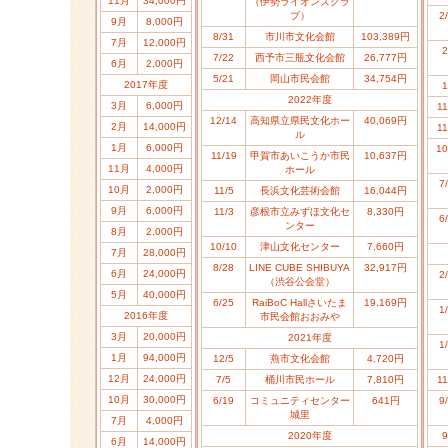
11月
34,000円
（伊勢ライオンズクラ
ブ）
2
9月
8,000円
8/31
市川市文化会館
103,389円
7月
12,000円
2
7/22
西予市三瓶文化会館
26,777円
6月
2,000円
5/21
岡山市民会館
34,754円
20
17
年度
1
2022年度
3月
6,000円
11
12/14
高知県立県民文化ホー
40,069円
2月
14,000円
11
ル
1月
6,000円
10
11/19
甲賀市あいこうか市民
10,637円
11月
4,000円
ホール
7
10月
2,000円
11/5
長浜文化芸術会館
16,044円
9月
6,000円
11/3
彦根市立みずほ文化セ
8,330円
6
ンター
8月
2,000円
10/10
津山文化センター
7,660円
7月
28,000円
8/28
LINE CUBE SHIBUYA
32,917円
6月
24,000円
2
（渋谷公会堂）
5月
40,000円
6/25
RaiBoC Hallさいたま
19,169円
1
20
16
年度
市民会館おおみや
3月
20,000円
2021年度
1
1月
94,000円
12/5
燕市文化会館
4,720円
12月
24,000円
7/5
桶川市民ホール
7,810円
11
10月
30,000円
6/19
コミュニティセンター
641円
9
城里
7月
4,000円
2020年度
9
6月
14,000円