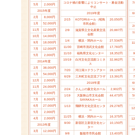
コロナ禍の影響によりコンサート・募金活動
7
5月
2,000円
中止
2015年度
2019年度
6
2月
8,000円
2/15
KOTORIホール（昭島
20,050円
1月
52,000円
市民会館）
2
11月
12,000円
2/9
滋賀県立文化産業交流
20,887円
1
会館
10月
14,000円
1/4
横浜・関内ホール
27,534円
9月
18,000円
11
11/30
宮崎市清武文化会館
17,783円
7月
12,000円
11/10
福島県文化センター
18,352円
9
5月
2,000円
10/19
白河文化交流館コミネ
32,962円
7
2014年度
ス
2月
38,000円
7/20
河口湖ステラシアター
28,129円
7
1月
54,000円
6/29
三木町文化交流プラザ
13,391円
7
12月
2,000円
2018年度
6
11月
24,000円
2/24
さんぶの森文化ホール
2,902円
5
9月
2,000円
1/19
大阪狭山市文化会館
44,473円
5
7月
8,000円
SAYAKAホール
6月
27,000円
1/13
飛騨市文化交流センタ
29,278円
12
ー
5月
2,000円
11/25
横浜・関内ホール
16,375円
4月
2,000円
12
9/30
新宿区立新宿文化セン
10,150円
2013年度
ター
10
3月
12,000円
9/8
飯能市市民会館
13,403円