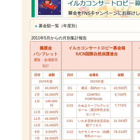
募金額一覧（年度別）
2011年5月からの月別集計報告
義援金
イルカコンサートロビー募金箱
パンフレット
IUCN国際自然保護連合
通販・会場販売
合計
日付
金額
日付
会場名
金額
2025年度
2025年度
3月
40,000円
3/1
横浜・関内ホール
10,500円
3
2月
34,000円
2/18
COMTEC
9,700円
2
PORTBASE
1月
140,000
円
2/15
かぬまケーブルテレビ
7,773円
2
ホール（鹿沼市民文化
12月
32,000円
センター）
11月
46,000円
1/31
いわき芸術文化交流会
31,583円
1
10月
24,000円
館アリオス
9月
8,000円
1/12
カナモトホール（札幌
78,414円
1
市民ホール）
7月
34,000円