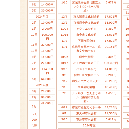
1/10
宮城県民会館（東京エ
9,677円
6月
14,000円
レクトロンホール宮
1
5月
30,000円
城）
11
2024年度
12/7
東大阪市文化創造館
17,821円
1
2月
10,000円
12/5
京都府中丹文化会館
13,900円
1月
2,000円
11/24
アクリエひめじ
5,359円
10
12月
106,000
11/15
東金市文化会館
25,691円
10
円
11/3
下関市民会館
17,822円
9
11月
32,000円
11/1
呉信用金庫ホール（呉
29,151円
9
10月
18,000円
市文化ホール）
7
9月
16,000円
10/25
鎌倉芸術館
9,305円
6
7月
22,000円
10/17
J:COMホール八王子
126,322円
6月
114,000
9/15
パストラルかぞ
14,868円
5
円
9/5
奈井江町文化ホール
2,281円
5月
64,000円
7/19
和光市民文化センター
23,200円
3
2023年度
7/13
高崎芸術劇場
10,407円
1
3月
20,000円
7/5
シェルターなんようホ
4,458円
1
2月
96,000円
ール（南陽市文化会
9
館）
42,000円
2月
6/22
都城市総合文化ホール
32,263円
6/1
東大和市民会館
11,500円
（1,
2
5/25
市原市市民会館
6,611円
000
2
円販
2024年度