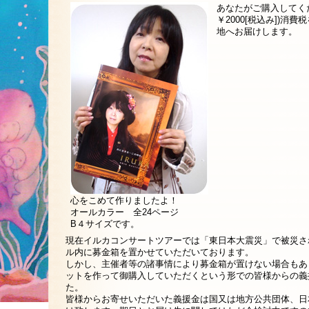
あなたがご購入してく
￥2000[税込み])
地へお届けします。
心をこめて作りましたよ！
オールカラー 全24ページ
B４サイズです。
現在イルカコンサートツアーでは「東日本大震災」で被災さ
ル内に募金箱を置かせていただいております。
しかし、主催者等の諸事情により募金箱が置けない場合もあ
ットを作って御購入していただくという形での皆様からの義
た。
皆様からお寄せいただいた義援金は国又は地方公共団体、日