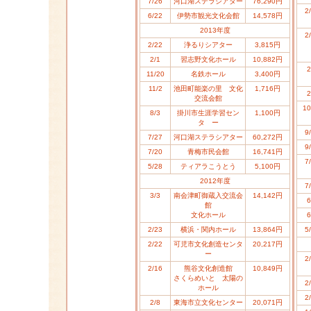
7/26
河口湖ステラシアター
76,290円
2
6/22
伊勢市観光文化会館
14,578円
2013年度
2
2/22
浄るりシアター
3,815円
2/1
習志野文化ホール
10,882円
2
11/20
名鉄ホール
3,400円
11/2
池田町能楽の里 文化
1,716円
2
交流会館
10
8/3
掛川市生涯学習セン
1,100円
タ ー
9
7/27
河口湖ステラシアター
60,272円
9
7/20
青梅市民会館
16,741円
7
5/28
ティアラこうとう
5,100円
2012年度
7
3/3
南会津町御蔵入交流会
14,142円
6
館
文化ホール
6
2/23
横浜・関内ホール
13,864円
5
2/22
可児市文化創造センタ
20,217円
ー
2
2/16
熊谷文化創造館
10,849円
さくらめいと 太陽の
2
ホール
2
2/8
東海市立文化センター
20,071円