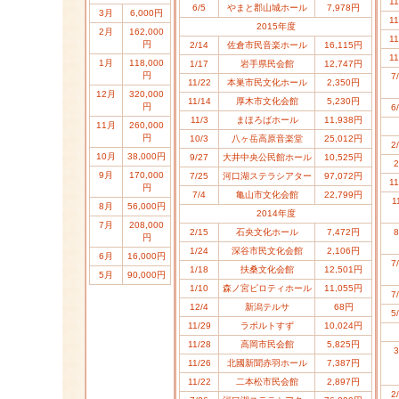
11
6/5
やまと郡山城ホール
7,978円
3月
6,000円
11
2015年度
2月
162,000
11
円
2/14
佐倉市民音楽ホール
16,115円
11
1月
118,000
1/17
岩手県民会館
12,747円
円
7
11/22
本巣市民文化ホール
2,350円
12月
320,000
11/14
厚木市文化会館
5,230円
円
6
11/3
まほろばホール
11,938円
11月
260,000
円
10/3
八ヶ岳高原音楽堂
25,012円
2
10月
38,000円
9/27
大井中央公民館ホール
10,525円
2
9月
170,000
7/25
河口湖ステラシアター
97,072円
11
円
7/4
亀山市文化会館
22,799円
1
8月
56,000円
2014年度
7月
208,000
2/15
石央文化ホール
7,472円
8
円
1/24
深谷市民文化会館
2,106円
6月
16,000円
7
1/18
扶桑文化会館
12,501円
5月
90,000円
1/10
森ノ宮ピロティホール
11,055円
7
12/4
新潟テルサ
68円
5
11/29
ラポルトすず
10,024円
11/28
高岡市民会館
5,825円
3
11/26
北國新聞赤羽ホール
7,387円
11/22
二本松市民会館
2,897円
2