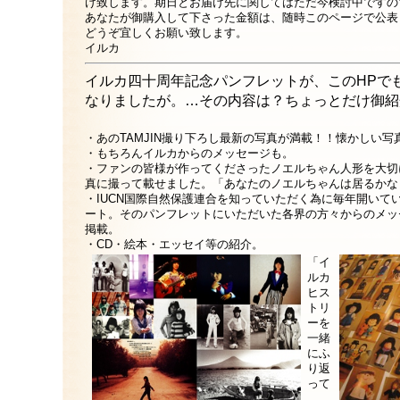
け致します。期日とお届け先に関してはただ今検討中ですの
あなたが御購入して下さった金額は、随時このページで公表
どうぞ宜しくお願い致します。
イルカ
イルカ四十周年記念パンフレットが、このHPで
なりましたが。…その内容は？ちょっとだけ御紹
・あのTAMJIN撮り下ろし最新の写真が満載！！懐かしい
・もちろんイルカからのメッセージも。
・ファンの皆様が作ってくださったノエルちゃん人形を大切
真に撮って載せました。「あなたのノエルちゃんは居るかな
・IUCN国際自然保護連合を知っていただく為に毎年開いている「イ
ート。そのパンフレットにいただいた各界の方々からのメッ
掲載。
・CD・絵本・エッセイ等の紹介。
「イ
ルカ
ヒス
トリ
ーを
一緒
にふ
り返
って