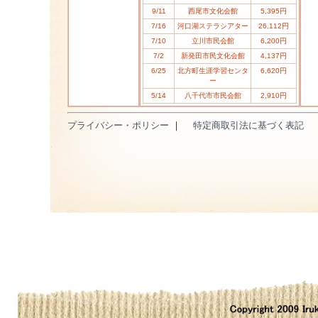
9/11
西尾市文化会館
5,395円
7/16
河口湖ステラシアター
26,112円
7/10
立川市民会館
6,200円
7/2
新発田市民文化会館
4,137円
6/25
北方町生涯学習センタ
6,620円
ー
5/14
八千代市市民会館
2,910円
プライバシー・ポリシー
｜
特定商取引法に基づく表記