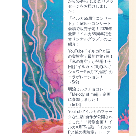
から5周年」にあたりメッ
セージをお届けしまし
た！
「イルカ55周年コンサー
ト」！5/16～コンサート
会場で販売予定！2026年
最新「イルカ55周年記念
オリジナルグッズ」のご
紹介！
YouTube「イルカPと孫
の実験室」最新作第7弾！
「私の青空」が登場！今
回は"イルカ × 加賀(ネギ
シャワーP)×月下推敲" の
コラボレーション！
（5/9）
明治ミルクチョコレート
「Melody of meiji」企画
に参加しました！
（5/13）
YouTube"イルカのフォー
クな生活"新作が公開され
ました！「特別企画！ イ
ルカ×月下推敲 『イルカ
Pと孫の実験室』トーク