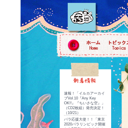
速報！「イルカアーカイ
ブVol.10『Any Key
OK!!』『ちいさな空』」
（CD2枚組）発売決定！
（10/21）
パラ応援大使！！「東京
2020パラリンピック開催