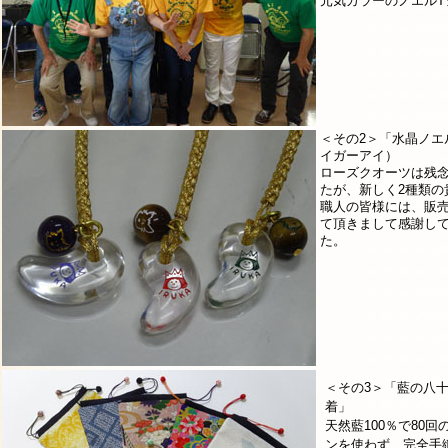
元気カラーのノエルT
＜その2＞「水晶ノエ
イガーアイ）
ローズクオーツは残
たが、新しく2種類の
職人の皆様には、販
て頂きまして感謝し
た。
＜その3＞「藍の八
着」
天然藍100％で80
ンを使わず、完全手