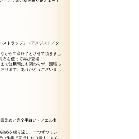
シャツで暑い夏を乗り越えよ～！
ルストラップ」（アメジスト／タ
念ながら生産終了とさせて頂きまし
貴石を使って再び登場！
売まで短期間にも関わらず、頑張っ
ております。ありがとうございまし
十回染めと完全手縫い・ノエル巾
回の染めを繰り返し、一つずつミシ
縫い作業で完成した巾着！こちら