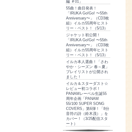
編 ＃01」
55曲！曲目発表！
「IRUKA Go!Go! 〜55th
Anniversary〜」（CD3枚
組）イルカ55周年ヒスト
リー・ベスト！（5/13）
ジャケット初公開！
「IRUKA Go!Go! 〜55th
Anniversary〜」（CD3枚
組）イルカ55周年ヒスト
リー・ベスト！（5/13）
イルカ本人選曲！「さわ
やか・シーズン 春～夏」
プレイリストが公開され
ました！
イルカ＆スターダスト☆
レビュー初コラボ！
PANAMレーベル生誕55
周年企画「PANAM
55/100 SUPER SONG
COVERS」第6弾！「8分
音符の詩（鈴木茂）」を
カバー！（3/25配信スタ
ート）