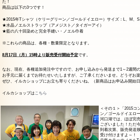
た！
商品は以下の3つです！
★2015年Tシャツ（ケリーグリーン／ゴールドイエロー）サイズ：L、M、S
★水晶ノエルストラップ（アメジスト／タイガーアイ）
★藍の八十回染めと完全手縫い・ノエル巾着
※これらの商品は、各種・数量限定となります。
8月17日（月）15時より販売受付開始予定
です。
なお、現在、各種追加発注中ですので、お申し込みから発送まで1～2週間
お手元に届くまでお待たせいたしますが、ご了承くださいませ。どうぞお
ぜひ、イルカショップにお立ち寄りくださいね。（新商品はお申込み開始
イルカショップは
こちら
＜その１＞「2015
ン／ゴールドイエロ
河口湖では、ほぼ完
ございました！ただ
到着次第、販売発送
受け付けますよ～！