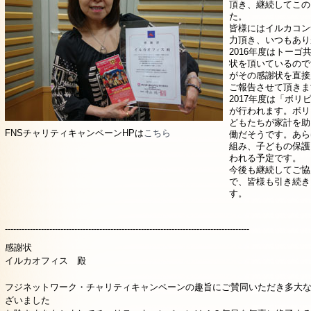
頂き、継続してこの
た。
皆様にはイルカコン
力頂き、いつもあり
2016年度はトー
状を頂いているので
がその感謝状を直接
ご報告させて頂きま
2017年度は「ボ
が行われます。ボリ
どもたちが家計を助
FNSチャリティキャンペーンHPは
こちら
働だそうです。あら
組み、子どもの保護
われる予定です。
今後も継続してご協
で、皆様も引き続き
す。
----------------------------------------------------------------------------------------
感謝状
イルカオフィス 殿
フジネットワーク・チャリティキャンペーンの趣旨にご賛同いただき多大
ざいました