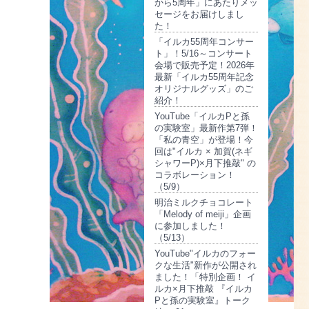
から5周年」にあたりメッ
セージをお届けしまし
た！
「イルカ55周年コンサー
ト」！5/16～コンサート
会場で販売予定！2026年
最新「イルカ55周年記念
オリジナルグッズ」のご
紹介！
YouTube「イルカPと孫
の実験室」最新作第7弾！
「私の青空」が登場！今
回は"イルカ × 加賀(ネギ
シャワーP)×月下推敲" の
コラボレーション！
（5/9）
明治ミルクチョコレート
「Melody of meiji」企画
に参加しました！
（5/13）
YouTube"イルカのフォー
クな生活"新作が公開され
ました！「特別企画！ イ
ルカ×月下推敲 『イルカ
Pと孫の実験室』トーク